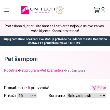
Profesionalci, pridružite nam se i ostvarite najbolje uslove za vas i
vaše klijente. Kontaktirajte nas!
Kupuj pametno i obezbedi sve što ti je potrebno na jednom mestu. Besplatna
dostava za porudžbine preko 5.000 RSD.
Pet šamponi
Početna
>
Pet program
>
Pet kozmetika
>
Pet šamponi
Pronađeno je
6
proizvoda!
Filter
Prikaži:
Sortiranje: