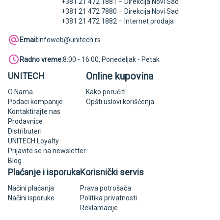
+381 21 472 1881 – Direkcija Novi Sad
+381 21 472 7880 – Direkcija Novi Sad
+381 21 472 1882 – Internet prodaja
Email:
infoweb@unitech.rs
Radno vreme:
8:00 - 16:00, Ponedeljak - Petak
Online kupovina
UNITECH
O Nama
Kako poručiti
Podaci kompanije
Opšti uslovi korišćenja
Kontaktirajte nas
Prodavnice
Distributeri
UNITECH Loyalty
Prijavite se na newsletter
Blog
Plaćanje i isporuka
Korisnički servis
Načini plaćanja
Prava potrošača
Načini isporuke
Politika privatnosti
Reklamacije