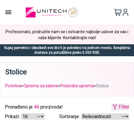
Profesionalci, pridružite nam se i ostvarite najbolje uslove za vas i
vaše klijente. Kontaktirajte nas!
Kupuj pametno i obezbedi sve što ti je potrebno na jednom mestu. Besplatna
dostava za porudžbine preko 5.000 RSD.
Stolice
Početna
>
Oprema za salone
>
Frizerska oprema
>
Stolice
Pronađeno je
46
proizvoda!
Filter
Prikaži:
Sortiranje: