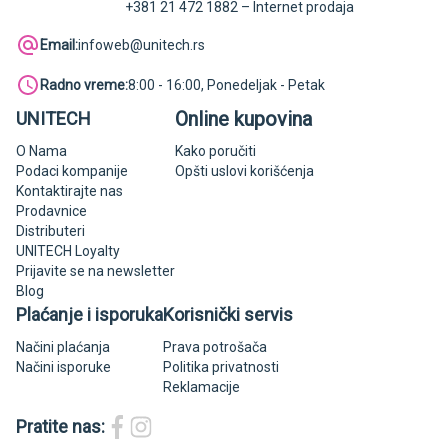
+381 21 472 1882 – Internet prodaja
Email:
infoweb@unitech.rs
Radno vreme:
8:00 - 16:00, Ponedeljak - Petak
Online kupovina
UNITECH
O Nama
Kako poručiti
Podaci kompanije
Opšti uslovi korišćenja
Kontaktirajte nas
Prodavnice
Distributeri
UNITECH Loyalty
Prijavite se na newsletter
Blog
Plaćanje i isporuka
Korisnički servis
Načini plaćanja
Prava potrošača
Načini isporuke
Politika privatnosti
Reklamacije
Pratite nas: