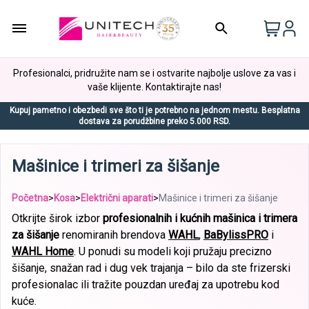
Profesionalci, pridružite nam se i ostvarite najbolje uslove za vas i
vaše klijente. Kontaktirajte nas!
Kupuj pametno i obezbedi sve što ti je potrebno na jednom mestu. Besplatna
dostava za porudžbine preko 5.000 RSD.
Mašinice i trimeri za šišanje
Početna
>
Kosa
>
Električni aparati
>
Mašinice i trimeri za šišanje
Otkrijte širok izbor
profesionalnih i kućnih mašinica i trimera
za šišanje
renomiranih brendova
WAHL
,
BaBylissPRO
i
WAHL Home
. U ponudi su modeli koji pružaju precizno
šišanje, snažan rad i dug vek trajanja – bilo da ste frizerski
profesionalac ili tražite pouzdan uređaj za upotrebu kod
kuće.