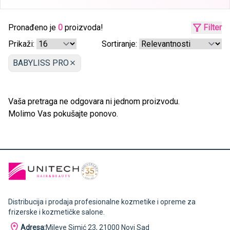
Pronađeno je
0
proizvoda!
Filter
Prikaži:
Sortiranje:
BABYLISS PRO
Vaša pretraga ne odgovara ni jednom proizvodu.
Molimo Vas pokušajte ponovo.
Distribucija i prodaja profesionalne kozmetike i opreme za
frizerske i kozmetičke salone.
Adresa:
Mileve Simić 23, 21000 Novi Sad