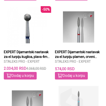
-50%
EXPERT Dijamantski nastavak
EXPERT Dijamantski nastavak
za el.turpiju kuglica, plava 4mm
za el.turpiju plamen, crveni
6/1
STALEKS PRO - EXPERT
2,1mm/8mm
STALEKS PRO - EXPERT
2.034,00 RSD
4.068,00 RSD
574,00 RSD
Dodaj u korpu
Dodaj u korpu