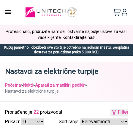
Profesionalci, pridružite nam se i ostvarite najbolje uslove za vas i
vaše klijente. Kontaktirajte nas!
Kupuj pametno i obezbedi sve što ti je potrebno na jednom mestu. Besplatna
dostava za porudžbine preko 5.000 RSD.
Nastavci za električne turpije
Početna
>
Nokti
>
Aparati za manikir i pedikir
>
Nastavci za električne turpije
Pronađeno je
22
proizvoda!
Filter
Prikaži:
Sortiranje: