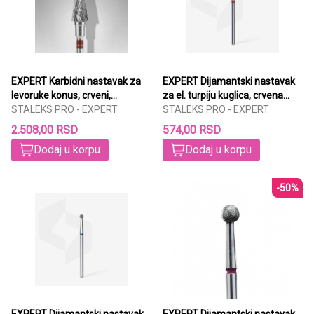
EXPERT Karbidni nastavak za
EXPERT Dijamantski nastavak
levoruke konus, crveni,
za el. turpiju kuglica, crvena
6mm/14mm
STALEKS PRO - EXPERT
2,5mm
STALEKS PRO - EXPERT
2.508,00 RSD
574,00 RSD
Dodaj u korpu
Dodaj u korpu
-50%
EXPERT Dijamantski nastavak
EXPERT Dijamantski nastavak