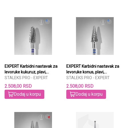
EXPERT Karbidni nastavak za
EXPERT Karbidni nastavak za
levoruke kukuruz, plavi,
levoruke konus, plavi,
6mm/14mm
STALEKS PRO - EXPERT
6mm/14mm
STALEKS PRO - EXPERT
2.508,00 RSD
2.508,00 RSD
Dodaj u korpu
Dodaj u korpu