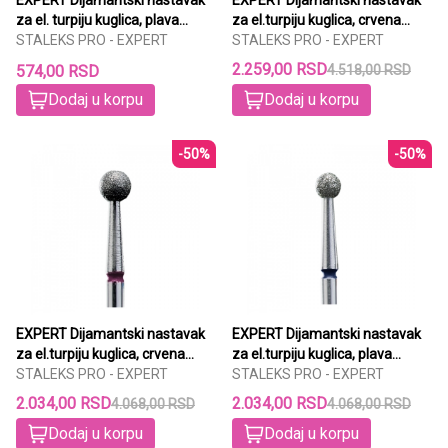
za el. turpiju kuglica, plava
za el.turpiju kuglica, crvena
2,5mm
STALEKS PRO - EXPERT
STALEKS PRO - EXPERT
3,5mm 6/1
2.259,00 RSD
574,00 RSD
4.518,00 RSD
Dodaj u korpu
Dodaj u korpu
-50%
-50%
EXPERT Dijamantski nastavak
EXPERT Dijamantski nastavak
za el.turpiju kuglica, crvena
za el.turpiju kuglica, plava
STALEKS PRO - EXPERT
4mm 6/1
STALEKS PRO - EXPERT
3,5mm 6/1
2.034,00 RSD
2.034,00 RSD
4.068,00 RSD
4.068,00 RSD
Dodaj u korpu
Dodaj u korpu