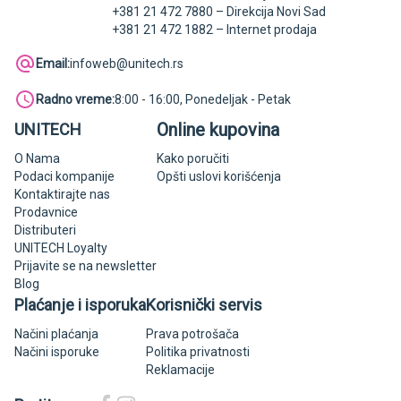
+381 21 472 7880 – Direkcija Novi Sad
+381 21 472 1882 – Internet prodaja
Email:
infoweb@unitech.rs
Radno vreme:
8:00 - 16:00, Ponedeljak - Petak
Online kupovina
UNITECH
O Nama
Kako poručiti
Podaci kompanije
Opšti uslovi korišćenja
Kontaktirajte nas
Prodavnice
Distributeri
UNITECH Loyalty
Prijavite se na newsletter
Blog
Plaćanje i isporuka
Korisnički servis
Načini plaćanja
Prava potrošača
Načini isporuke
Politika privatnosti
Reklamacije