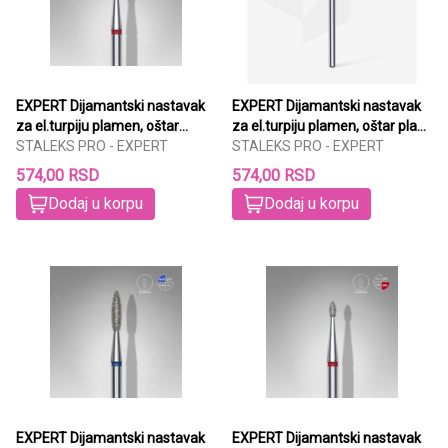
EXPERT Dijamantski nastavak
EXPERT Dijamantski nastavak
za el.turpiju plamen, oštar
za el.turpiju plamen, oštar plavi
crveni 2,1mm/8mm
STALEKS PRO - EXPERT
2,1mm/8mm
STALEKS PRO - EXPERT
574,00 RSD
574,00 RSD
Dodaj u korpu
Dodaj u korpu
EXPERT Dijamantski nastavak
EXPERT Dijamantski nastavak