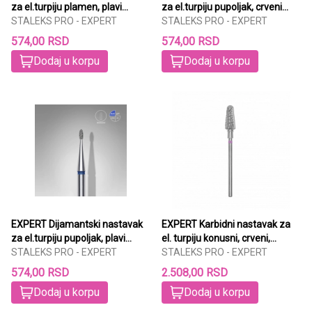
za el.turpiju plamen, plavi
za el.turpiju pupoljak, crveni
2,1mm/8mm
STALEKS PRO - EXPERT
1,6mm/3,4mm
STALEKS PRO - EXPERT
574,00 RSD
574,00 RSD
Dodaj u korpu
Dodaj u korpu
EXPERT Dijamantski nastavak
EXPERT Karbidni nastavak za
za el.turpiju pupoljak, plavi
el. turpiju konusni, crveni,
1.2/3mm
STALEKS PRO - EXPERT
6mm/14mm
STALEKS PRO - EXPERT
574,00 RSD
2.508,00 RSD
Dodaj u korpu
Dodaj u korpu