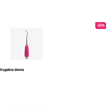
-50%
trugalica desna