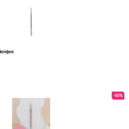
rivljeni
-50%