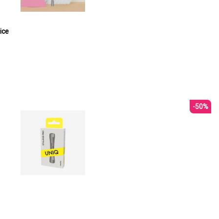
ice
-50%