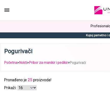
Profesionalci
Kupuj pametno i o
Pogurivači
Početna
>
Nokti
>
Pribor za manikir i pedikir
>
Pogurivači
Pronađeno je
25
proizvoda!
Prikaži: