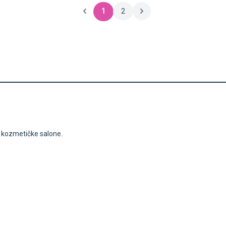
1
2
i kozmetičke salone.