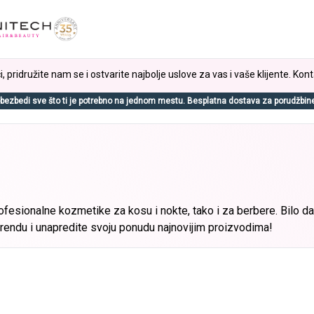
, pridružite nam se i ostvarite najbolje uslove za vas i vaše klijente. Kont
bezbedi sve što ti je potrebno na jednom mestu. Besplatna dostava za porudžbin
profesionalne kozmetike za kosu i nokte, tako i za berbere. Bilo da 
trendu i unapredite svoju ponudu najnovijim proizvodima!