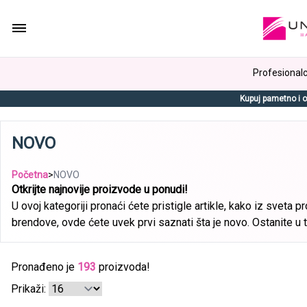
Profesionalci
Kupuj pametno i o
NOVO
Početna
>
NOVO
Otkrijte najnovije proizvode u ponudi!
U ovoj kategoriji pronaći ćete pristigle artikle, kako iz sveta 
brendove, ovde ćete uvek prvi saznati šta je novo. Ostanite u 
Pronađeno je
193
proizvoda!
Prikaži: