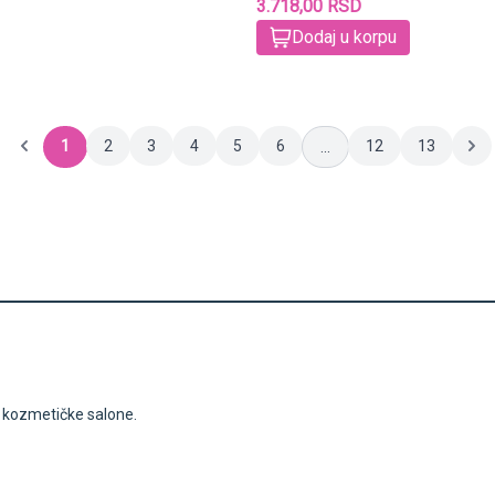
3.718,00 RSD
Dodaj u korpu
1
2
3
4
5
6
12
13
...
i kozmetičke salone.