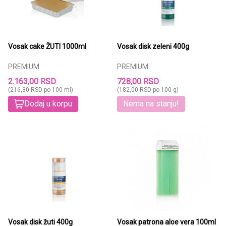
Vosak cake ŽUTI 1000ml
Vosak disk zeleni 400g
PREMIUM
PREMIUM
2.163,00 RSD
728,00 RSD
(216,30 RSD po 100 ml)
(182,00 RSD po 100 g)
Dodaj u korpu
Nema na stanju!
Vosak disk žuti 400g
Vosak patrona aloe vera 100ml