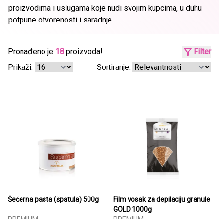
proizvodima i uslugama koje nudi svojim kupcima, u duhu
potpune otvorenosti i saradnje.
Pronađeno je
18
proizvoda!
Filter
Prikaži:
Sortiranje:
Šećerna pasta (špatula) 500g
Film vosak za depilaciju granule
GOLD 1000g
PREMIUM
PREMIUM