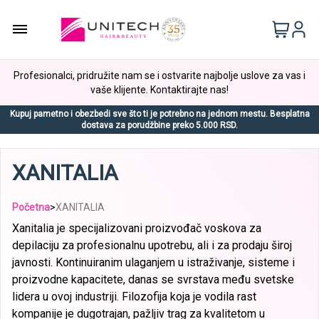
Profesionalci, pridružite nam se i ostvarite najbolje uslove za vas i
vaše klijente. Kontaktirajte nas!
Kupuj pametno i obezbedi sve što ti je potrebno na jednom mestu. Besplatna
dostava za porudžbine preko 5.000 RSD.
XANITALIA
Početna
>
XANITALIA
Xanitalia je specijalizovani proizvođač voskova za
depilaciju za profesionalnu upotrebu, ali i za prodaju široj
javnosti. Kontinuiranim ulaganjem u istraživanje, sisteme i
proizvodne kapacitete, danas se svrstava među svetske
lidera u ovoj industriji. Filozofija koja je vodila rast
kompanije je dugotrajan, pažljiv trag za kvalitetom u