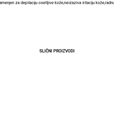
menjen za depilaciju osetljive kože,neizaziva iritaciju kože,rad
SLIČNI PROIZVODI