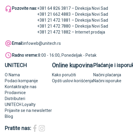
Pozovite nas:
+381 64 826 3817 – Direkcija Novi Sad
+381 21 662 4883 – Direkcija Novi Sad
+381 21 472 1881 – Direkcija Novi Sad
+381 21 472 7880 – Direkcija Novi Sad
+381 21 472 1882 – Internet prodaja
Email:
infoweb@unitech.rs
Radno vreme:
8:00 - 16:00, Ponedeljak - Petak
Online kupovina
UNITECH
Plaćanje i isporu
O Nama
Kako poručiti
Načini plaćanja
Podaci kompanije
Opšti uslovi korišćenja
Načini isporuke
Kontaktirajte nas
Prodavnice
Distributeri
UNITECH Loyalty
Prijavite se na newsletter
Blog
Pratite nas: