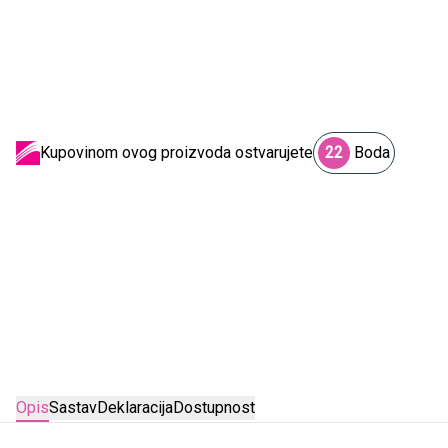
Kupovinom ovog proizvoda ostvarujete
22
Boda
Opis
Sastav
Deklaracija
Dostupnost