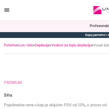
Profesionalci
Kupuj pametno i o
Početna
>
Lice i telo
>
Depilacija
>
Voskovi za toplu depilaciju
>
Vosak dis
PREMIUM
Šifra:
Pojedinačna cena u koju je uključen PDV od 20%, u iznosu od