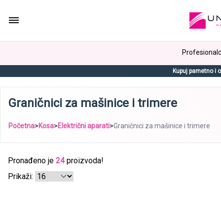
Profesionalci
Kupuj pametno i o
Graničnici za mašinice i trimere
Početna
>
Kosa
>
Električni aparati
>
Graničnici za mašinice i trimere
Pronađeno je
24
proizvoda!
Prikaži: