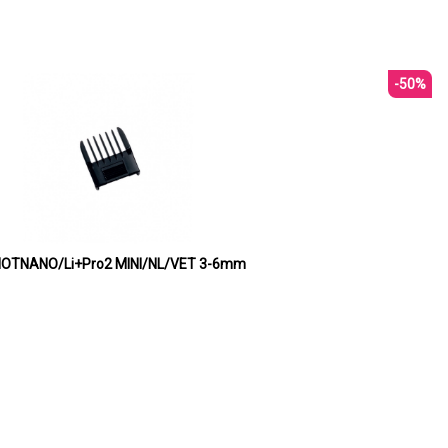
-50%
Graničnik podesivi za CHROMINI/MOTNANO/Li+Pro2 MINI/NL/VET 3-6mm