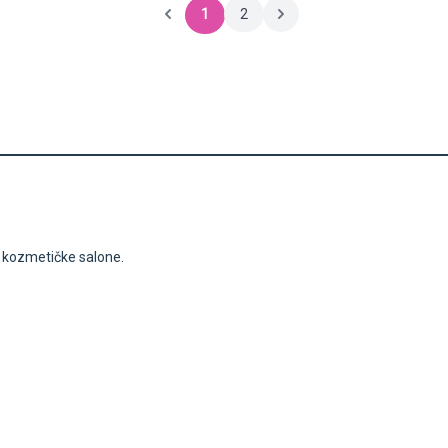
1
2
i kozmetičke salone.