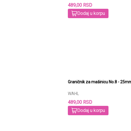
489,00 RSD
Dodaj u korpu
Graničnik za mašinicu No.8 - 25
WAHL
489,00 RSD
Dodaj u korpu