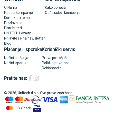
O Nama
Kako poručiti
Podaci kompanije
Opšti uslovi korišćenja
Kontaktirajte nas
Prodavnice
Distributeri
UNITECH Loyalty
Prijavite se na newsletter
Blog
Plaćanje i isporuka
Korisnički servis
Načini plaćanja
Prava potrošača
Načini isporuke
Politika privatnosti
Reklamacije
Pratite nas:
© 2026,
Unitech d.o.o.
Sva prava zadržana