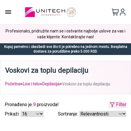
Profesionalci, pridružite nam se i ostvarite najbolje uslove za vas i
vaše klijente. Kontaktirajte nas!
Kupuj pametno i obezbedi sve što ti je potrebno na jednom mestu. Besplatna
dostava za porudžbine preko 5.000 RSD.
Voskovi za toplu depilaciju
Početna
>
Lice i telo
>
Depilacija
>
Voskovi za toplu depilaciju
Pronađeno je
9
proizvoda!
Filter
Prikaži:
Sortiranje: