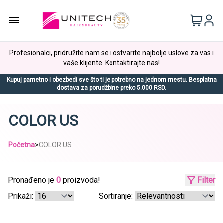
Profesionalci, pridružite nam se i ostvarite najbolje uslove za vas i
vaše klijente. Kontaktirajte nas!
Kupuj pametno i obezbedi sve što ti je potrebno na jednom mestu. Besplatna
dostava za porudžbine preko 5.000 RSD.
COLOR US
Početna
>
COLOR US
Pronađeno je
0
proizvoda!
Filter
Prikaži:
Sortiranje: