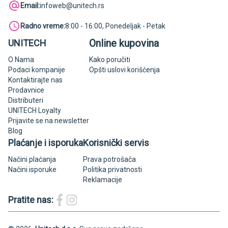
Email:
infoweb@unitech.rs
Radno vreme:
8:00 - 16:00, Ponedeljak - Petak
Online kupovina
UNITECH
O Nama
Kako poručiti
Podaci kompanije
Opšti uslovi korišćenja
Kontaktirajte nas
Prodavnice
Distributeri
UNITECH Loyalty
Prijavite se na newsletter
Blog
Plaćanje i isporuka
Korisnički servis
Načini plaćanja
Prava potrošača
Načini isporuke
Politika privatnosti
Reklamacije
Pratite nas: