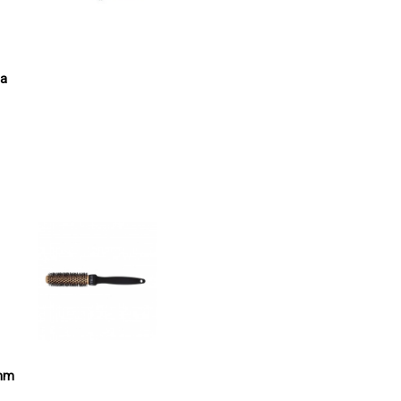
na
5mm