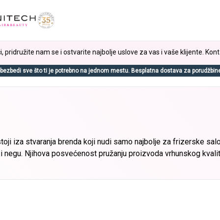
, pridružite nam se i ostvarite najbolje uslove za vas i vaše klijente. Kont
bezbedi sve što ti je potrebno na jednom mestu. Besplatna dostava za porudžbin
ji iza stvaranja brenda koji nudi samo najbolje za frizerske salo
 i negu. Njihova posvećenost pružanju proizvoda vrhunskog kvalit