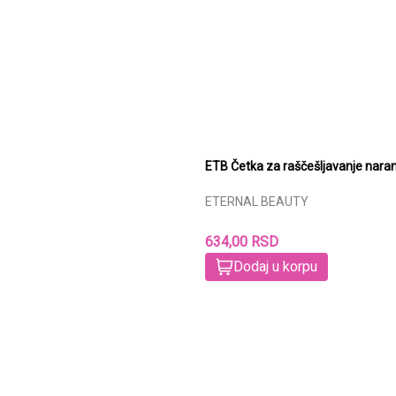
ETB Četka za raščešljavanje nara
ETERNAL BEAUTY
634,00 RSD
Dodaj u korpu