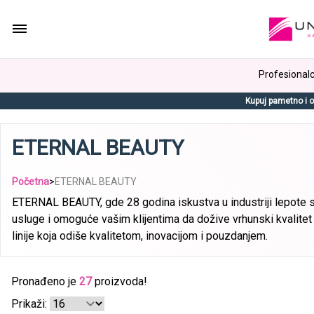
Profesionalci
Kupuj pametno i o
ETERNAL BEAUTY
Početna
>
ETERNAL BEAUTY
ETERNAL BEAUTY, gde 28 godina iskustva u industriji lepote sto
usluge i omoguće vašim klijentima da dožive vrhunski kvalitet
linije koja odiše kvalitetom, inovacijom i pouzdanjem.
Pronađeno je
27
proizvoda!
Prikaži: