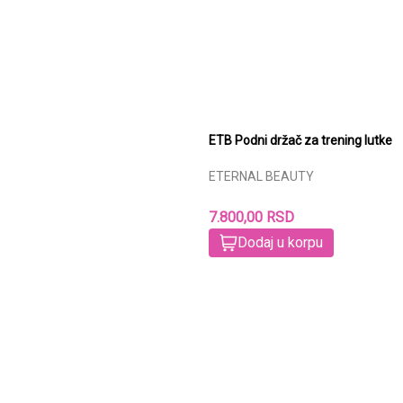
ETB Podni držač za trening lutke
ETERNAL BEAUTY
7.800,00 RSD
Dodaj u korpu