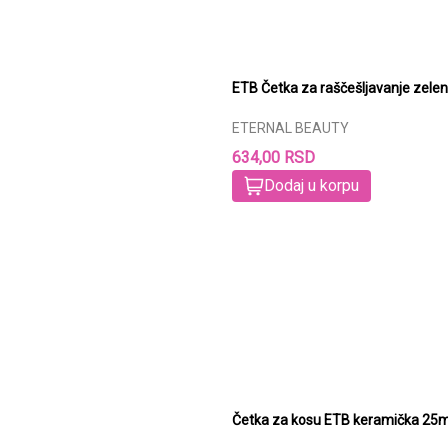
ETB Četka za raščešljavanje zele
ETERNAL BEAUTY
634,00 RSD
Dodaj u korpu
Četka za kosu ETB keramička 2