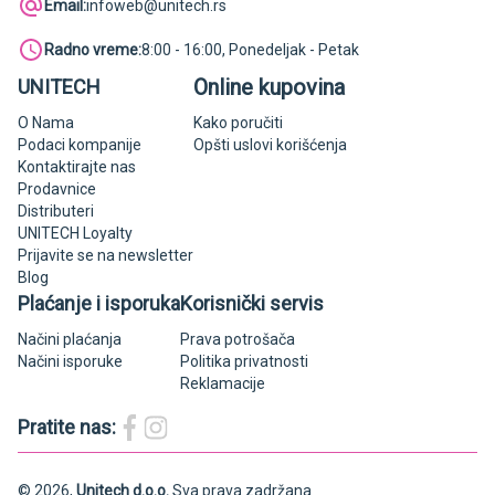
Email:
infoweb@unitech.rs
Radno vreme:
8:00 - 16:00, Ponedeljak - Petak
Online kupovina
UNITECH
O Nama
Kako poručiti
Podaci kompanije
Opšti uslovi korišćenja
Kontaktirajte nas
Prodavnice
Distributeri
UNITECH Loyalty
Prijavite se na newsletter
Blog
Plaćanje i isporuka
Korisnički servis
Načini plaćanja
Prava potrošača
Načini isporuke
Politika privatnosti
Reklamacije
Pratite nas:
© 2026,
Unitech d.o.o.
Sva prava zadržana