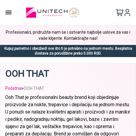
Profesionalci, pridružite nam se i ostvarite najbolje uslove za vas i
vaše klijente. Kontaktirajte nas!
Kupuj pametno i obezbedi sve što ti je potrebno na jednom mestu. Besplatna
dostava za porudžbine preko 5.000 RSD.
OOH THAT
Početna
>
OOH THAT
Ooh That je profesionalni beauty brend koji objedinjuje
proizvode za nokte, trepavice i depilaciju na jednom mestu.
U ponudi se nalaze kvalitetni aparati i proizvodi i za manikir
i pedikir, nadogradnju noktiju, gel lakovi, baze i završni
sjajevi za gel lak, veštačke trepavice, kao i oprema i
preparati za depilaciju. Brend je osmišljen da odgovori