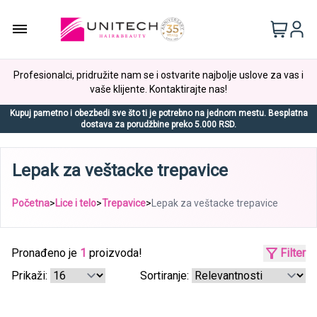
Profesionalci, pridružite nam se i ostvarite najbolje uslove za vas i
vaše klijente. Kontaktirajte nas!
Kupuj pametno i obezbedi sve što ti je potrebno na jednom mestu. Besplatna
dostava za porudžbine preko 5.000 RSD.
Lepak za veštacke trepavice
Početna
>
Lice i telo
>
Trepavice
>
Lepak za veštacke trepavice
Pronađeno je
1
proizvoda!
Filter
Prikaži:
Sortiranje: