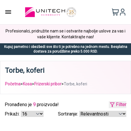
Profesionalci, pridružite nam se i ostvarite najbolje uslove za vas i
vaše klijente. Kontaktirajte nas!
Kupuj pametno i obezbedi sve što ti je potrebno na jednom mestu. Besplatna
dostava za porudžbine preko 5.000 RSD.
Torbe, koferi
Početna
>
Kosa
>
Frizerski pribor
>
Torbe, koferi
Pronađeno je
9
proizvoda!
Filter
Prikaži:
Sortiranje: