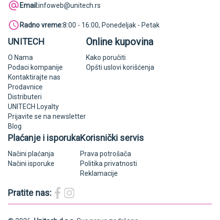
Email:
infoweb@unitech.rs
Radno vreme:
8:00 - 16:00, Ponedeljak - Petak
Online kupovina
UNITECH
O Nama
Kako poručiti
Podaci kompanije
Opšti uslovi korišćenja
Kontaktirajte nas
Prodavnice
Distributeri
UNITECH Loyalty
Prijavite se na newsletter
Blog
Plaćanje i isporuka
Korisnički servis
Načini plaćanja
Prava potrošača
Načini isporuke
Politika privatnosti
Reklamacije
Pratite nas: