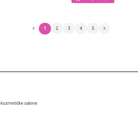
1
2
3
4
5
i kozmetičke salone.