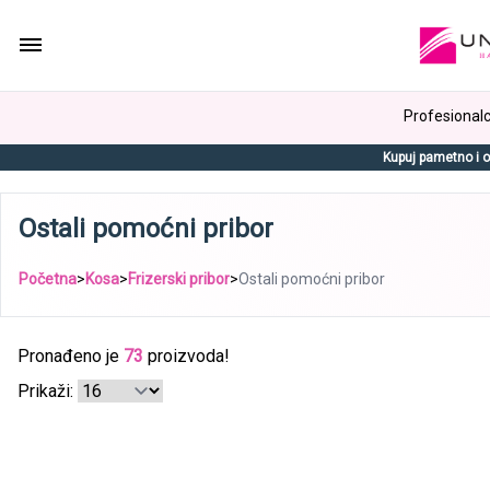
Profesionalci
Kupuj pametno i o
Ostali pomoćni pribor
Početna
>
Kosa
>
Frizerski pribor
>
Ostali pomoćni pribor
Pronađeno je
73
proizvoda!
Prikaži: