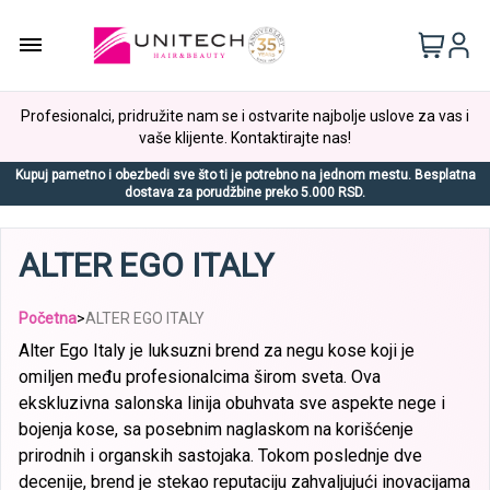
Profesionalci, pridružite nam se i ostvarite najbolje uslove za vas i
vaše klijente. Kontaktirajte nas!
Kupuj pametno i obezbedi sve što ti je potrebno na jednom mestu. Besplatna
dostava za porudžbine preko 5.000 RSD.
ALTER EGO ITALY
Početna
>
ALTER EGO ITALY
Alter Ego Italy je luksuzni brend za negu kose koji je
omiljen među profesionalcima širom sveta. Ova
ekskluzivna salonska linija obuhvata sve aspekte nege i
bojenja kose, sa posebnim naglaskom na korišćenje
prirodnih i organskih sastojaka. Tokom poslednje dve
decenije, brend je stekao reputaciju zahvaljujući inovacijama