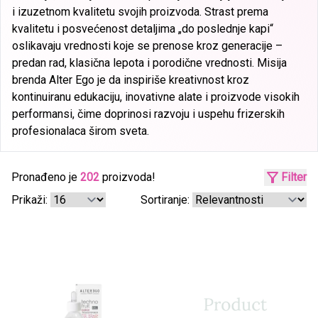
i izuzetnom kvalitetu svojih proizvoda. Strast prema
kvalitetu i posvećenost detaljima „do poslednje kapi“
oslikavaju vrednosti koje se prenose kroz generacije –
predan rad, klasična lepota i porodične vrednosti. Misija
brenda Alter Ego je da inspiriše kreativnost kroz
kontinuiranu edukaciju, inovativne alate i proizvode visokih
performansi, čime doprinosi razvoju i uspehu frizerskih
profesionalaca širom sveta.
Pronađeno je
202
proizvoda!
Filter
Prikaži:
Sortiranje: