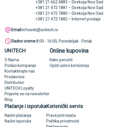
+381 21 662 4883 – Direkcija Novi Sad
+381 21 472 1881 – Direkcija Novi Sad
+381 21 472 7880 – Direkcija Novi Sad
+381 21 472 1882 – Internet prodaja
Email:
infoweb@unitech.rs
Radno vreme:
8:00 - 16:00, Ponedeljak - Petak
Online kupovina
UNITECH
O Nama
Kako poručiti
Podaci kompanije
Opšti uslovi korišćenja
Kontaktirajte nas
Prodavnice
Distributeri
UNITECH Loyalty
Prijavite se na newsletter
Blog
Plaćanje i isporuka
Korisnički servis
Načini plaćanja
Prava potrošača
Načini isporuke
Politika privatnosti
Reklamacije