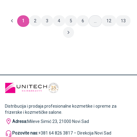
1
2
3
4
5
6
12
13
...
Distribucija i prodaja profesionalne kozmetike i opreme za
frizerske i kozmetičke salone.
Adresa:
Mileve Simić 23, 21000 Novi Sad
Pozovite nas:
+381 64 826 3817 – Direkcija Novi Sad