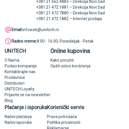
+381 21 662 4883 – Direkcija Novi Sad
+381 21 472 1881 – Direkcija Novi Sad
+381 21 472 7880 – Direkcija Novi Sad
+381 21 472 1882 – Internet prodaja
Email:
infoweb@unitech.rs
Radno vreme:
8:00 - 16:00, Ponedeljak - Petak
Online kupovina
UNITECH
O Nama
Kako poručiti
Podaci kompanije
Opšti uslovi korišćenja
Kontaktirajte nas
Prodavnice
Distributeri
UNITECH Loyalty
Prijavite se na newsletter
Blog
Plaćanje i isporuka
Korisnički servis
Načini plaćanja
Prava potrošača
Načini isporuke
Politika privatnosti
Reklamacije