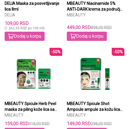
DELIA Maska za posvetljivanje
MBEAUTY Niacinamide 5%
lica 8ml
ANTI-DARK krema za područje
DELIA
oko očiju sa rolerom - 15g
MBEAUTY
109,00 RSD
449,00 RSD
898,00 RSD
(1.362,50 RSD po 100 ml)
Dodaj u korpu
Dodaj u korpu
-50%
-50%
MBEAUTY Spicule Herb Peel
MBEAUTY Spicule Shot
maska za piling kože lica sa
Ampoule ampule za kožu lica
spikulama 3 tretmana (3x9g)
MBEAUTY
sa spikulama, 6 tretmana
MBEAUTY
(6x2ml)
159,00 RSD
149,00 RSD
318,00 RSD
298,00 RSD