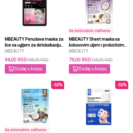
Na minimalnim zalihama
MBEAUTY Penušava maska za
MBEAUTY Sheet maska sa
lice sa ugljem za detoksikaciju
kokosovim uljem i probioticima
kože 20 ml
MBEAUTY
22ml
MBEAUTY
94,00 RSD
79,00 RSD
188,00 RSD
158,00 RSD
Dodaj u korpu
Dodaj u korpu
-50%
-50%
Na minimalnim zalihama