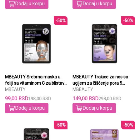
Dodaj u korpu
Dodaj u korpu
-50%
-50%
MBEAUTY Srebrna maska u
MBEAUTY Trakice za nos sa
foliji sa vitaminom C za blistav
ugljem za čišćenje pora 5
ten 25ml
MBEAUTY
komada
MBEAUTY
99,00 RSD
149,00 RSD
198,00 RSD
298,00 RSD
Dodaj u korpu
Dodaj u korpu
-50%
-50%