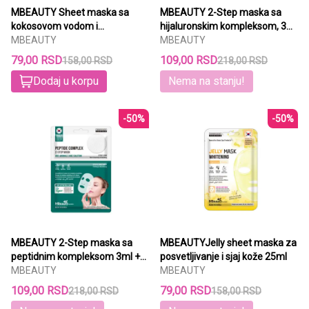
MBEAUTY Sheet maska sa
MBEAUTY 2-Step maska sa
kokosovom vodom i
hijaluronskim kompleksom, 3ml
probioticima 22ml
MBEAUTY
+ 25ml
MBEAUTY
79,00 RSD
109,00 RSD
158,00 RSD
218,00 RSD
Dodaj u korpu
Nema na stanju!
-50%
-50%
MBEAUTY 2-Step maska sa
MBEAUTYJelly sheet maska za
peptidnim kompleksom 3ml +
posvetljivanje i sjaj kože 25ml
25ml
MBEAUTY
MBEAUTY
109,00 RSD
79,00 RSD
218,00 RSD
158,00 RSD