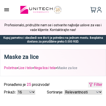
Profesionalci, pridružite nam se i ostvarite najbolje uslove za vas i
vaše klijente. Kontaktirajte nas!
Kupuj pametno i obezbedi sve što ti je potrebno na jednom mestu. Besplatna
dostava za porudžbine preko 5.000 RSD.
Maske za lice
Početna
>
Lice i telo
>
Nega lica i tela
>
Maske za lice
Pronađeno je
25
proizvoda!
Filter
Prikaži:
Sortiranje: