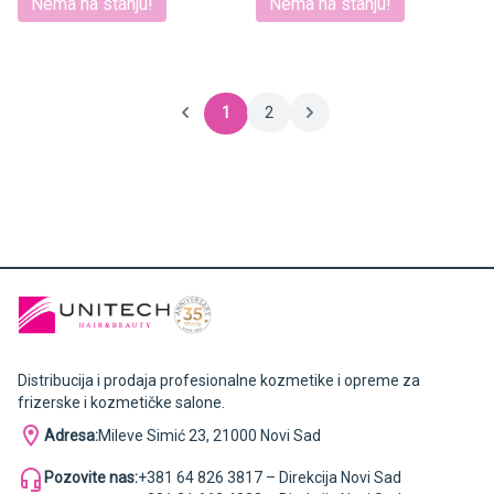
Nema na stanju!
Nema na stanju!
1
2
Distribucija i prodaja profesionalne kozmetike i opreme za
frizerske i kozmetičke salone.
Adresa:
Mileve Simić 23, 21000 Novi Sad
Pozovite nas:
+381 64 826 3817 – Direkcija Novi Sad