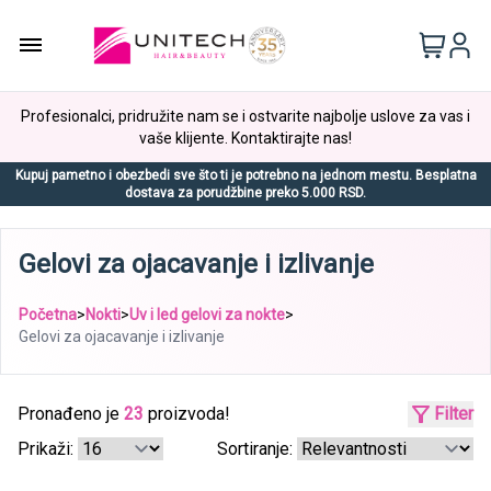
Profesionalci, pridružite nam se i ostvarite najbolje uslove za vas i
vaše klijente. Kontaktirajte nas!
Kupuj pametno i obezbedi sve što ti je potrebno na jednom mestu. Besplatna
dostava za porudžbine preko 5.000 RSD.
Gelovi za ojacavanje i izlivanje
Početna
>
Nokti
>
Uv i led gelovi za nokte
>
Gelovi za ojacavanje i izlivanje
Pronađeno je
23
proizvoda!
Filter
Prikaži:
Sortiranje: