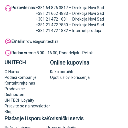
Pozovite nas:
+381 64 826 3817 – Direkcija Novi Sad
+381 21 662 4883 – Direkcija Novi Sad
+381 21 472 1881 – Direkcija Novi Sad
+381 21 472 7880 – Direkcija Novi Sad
+381 21 472 1882 – Internet prodaja
Email:
infoweb@unitech.rs
Radno vreme:
8:00 - 16:00, Ponedeljak - Petak
Online kupovina
UNITECH
O Nama
Kako poručiti
Podaci kompanije
Opšti uslovi korišćenja
Kontaktirajte nas
Prodavnice
Distributeri
UNITECH Loyalty
Prijavite se na newsletter
Blog
Plaćanje i isporuka
Korisnički servis
Načini plaćanja
Prava potrošača