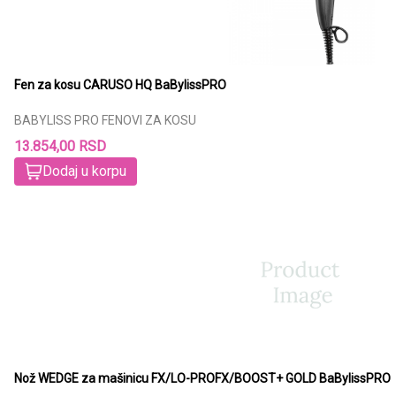
Fen za kosu CARUSO HQ BaBylissPRO
BABYLISS PRO FENOVI ZA KOSU
13.854,00 RSD
Dodaj u korpu
Nož WEDGE za mašinicu FX/LO-PROFX/BOOST+ GOLD BaBylissPRO