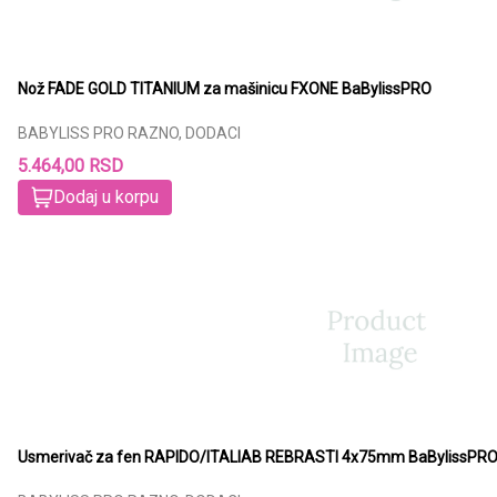
Nož FADE GOLD TITANIUM za mašinicu FXONE BaBylissPRO
BABYLISS PRO RAZNO, DODACI
5.464,00 RSD
Dodaj u korpu
Usmerivač za fen RAPIDO/ITALIAB REBRASTI 4x75mm BaBylissPR