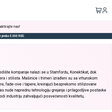
aktirajte nas!
e preko 5.000 RSD.
 Sedište kompanije nalazi se u Stamfordu, Konektikat, dok
ra i stilista. Mašinice i trimeri izrađeni su sa vrhunskom
e, fade-ove i tapere, kreirajući besprekorno stilizovane
nas nude naprednu tehnologiju grejanja i prilagodljive postavke
di industriju zahvaljujući posvećenosti kvalitetu,