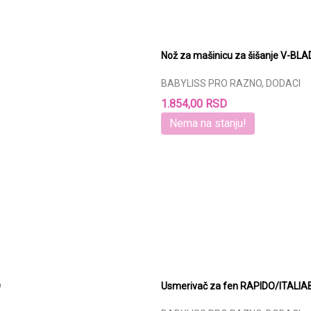
Nož za mašinicu za šišanje V-BL
BABYLISS PRO RAZNO, DODACI
1.854,00 RSD
Nema na stanju!
O
Usmerivač za fen RAPIDO/ITALI