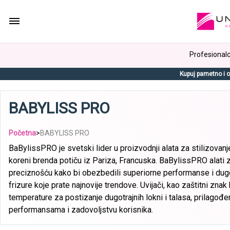
Profesionalci
Kupuj pametno i o
BABYLISS PRO
Početna
>
BABYLISS PRO
BaBylissPRO je svetski lider u proizvodnji alata za stilizovanj
koreni brenda potiču iz Pariza, Francuska. BaBylissPRO alati za
preciznošću kako bi obezbedili superiorne performanse i dugotr
frizure koje prate najnovije trendove. Uvijači, kao zaštitni zn
temperature za postizanje dugotrajnih lokni i talasa, prilagođe
performansama i zadovoljstvu korisnika.