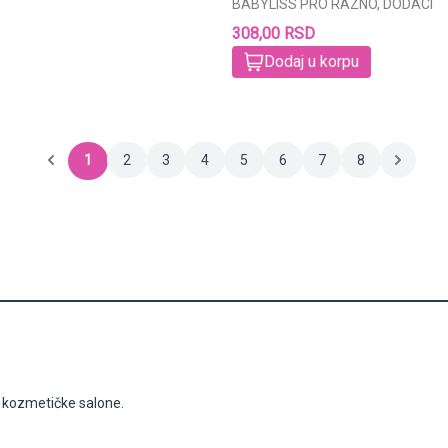
BABYLISS PRO RAZNO, DODACI
308,00 RSD
Dodaj u korpu
1
2
3
4
5
6
7
8
i kozmetičke salone.