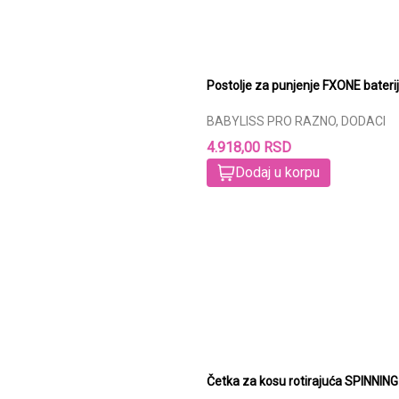
Postolje za punjenje FXONE bater
BABYLISS PRO RAZNO, DODACI
4.918,00 RSD
Dodaj u korpu
Četka za kosu rotirajuća SPINNI