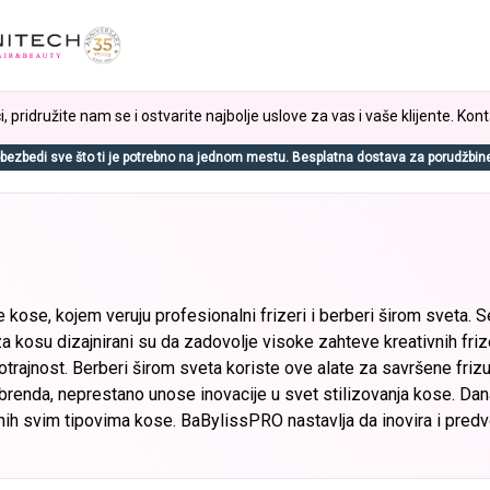
, pridružite nam se i ostvarite najbolje uslove za vas i vaše klijente. Kont
bezbedi sve što ti je potrebno na jednom mestu. Besplatna dostava za porudžbin
e kose, kojem veruju profesionalni frizeri i berberi širom sveta.
 kosu dizajnirani su da zadovolje visoke zahteve kreativnih frize
ajnost. Berberi širom sveta koriste ove alate za savršene frizur
ak brenda, neprestano unose inovacije u svet stilizovanja kose. Da
nih svim tipovima kose. BaBylissPRO nastavlja da inovira i predvo