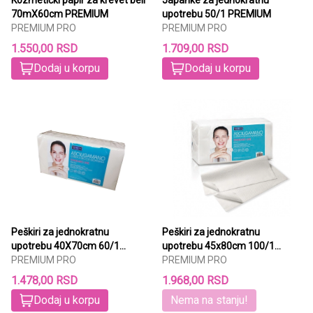
70mX60cm PREMIUM
upotrebu 50/1 PREMIUM
PREMIUM PRO
PREMIUM PRO
1.550,00 RSD
1.709,00 RSD
Dodaj u korpu
Dodaj u korpu
Peškiri za jednokratnu
Peškiri za jednokratnu
upotrebu 40X70cm 60/1
upotrebu 45x80cm 100/1
PREMIUM
PREMIUM PRO
PREMIUM
PREMIUM PRO
1.478,00 RSD
1.968,00 RSD
Dodaj u korpu
Nema na stanju!