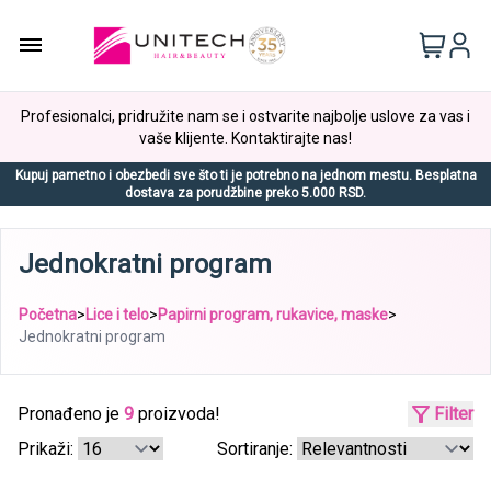
Profesionalci, pridružite nam se i ostvarite najbolje uslove za vas i
vaše klijente. Kontaktirajte nas!
Kupuj pametno i obezbedi sve što ti je potrebno na jednom mestu. Besplatna
dostava za porudžbine preko 5.000 RSD.
Jednokratni program
Početna
>
Lice i telo
>
Papirni program, rukavice, maske
>
Jednokratni program
Pronađeno je
9
proizvoda!
Filter
Prikaži:
Sortiranje: