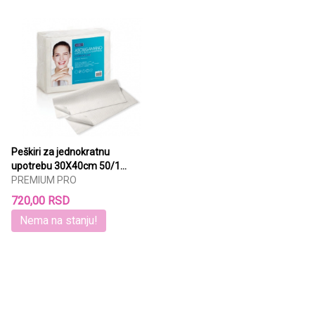
Peškiri za jednokratnu
upotrebu 30X40cm 50/1
PREMIUM
PREMIUM PRO
720,00 RSD
Nema na stanju!