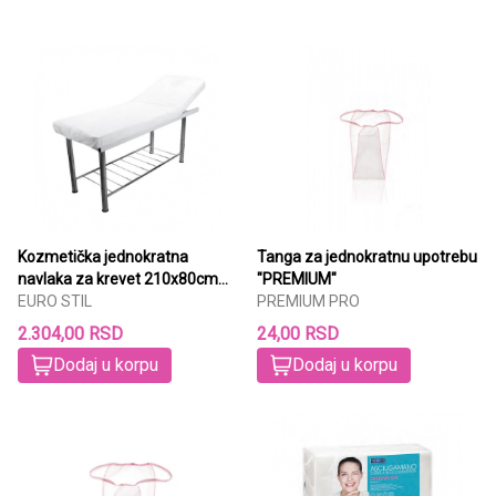
Kozmetička jednokratna
Tanga za jednokratnu upotrebu
navlaka za krevet 210x80cm
"PREMIUM"
10/1 7308
EURO STIL
PREMIUM PRO
2.304,00 RSD
24,00 RSD
Dodaj u korpu
Dodaj u korpu