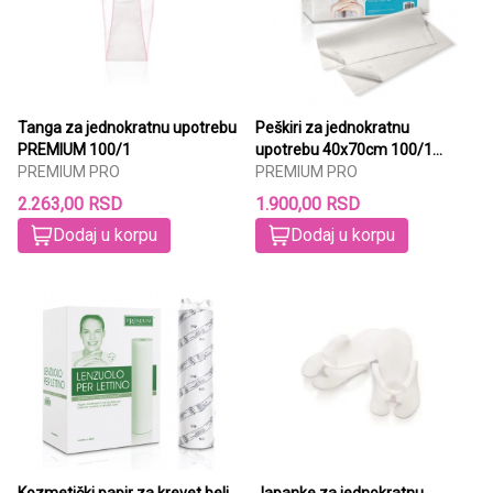
Tanga za jednokratnu upotrebu
Peškiri za jednokratnu
PREMIUM 100/1
upotrebu 40x70cm 100/1
PREMIUM PRO
PREMIUM
PREMIUM PRO
2.263,00 RSD
1.900,00 RSD
Dodaj u korpu
Dodaj u korpu
Kozmetički papir za krevet beli
Japanke za jednokratnu