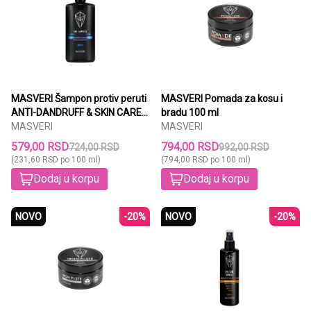
MASVERI Šampon protiv peruti
MASVERI Pomada za kosu i
ANTI-DANDRUFF & SKIN CARE
bradu 100 ml
URBAN COLOGNE 250 ml
MASVERI
MASVERI
579,00 RSD
794,00 RSD
724,00 RSD
992,00 RSD
(231,60 RSD po 100 ml)
(794,00 RSD po 100 ml)
Dodaj u korpu
Dodaj u korpu
NOVO
-20%
NOVO
-20%