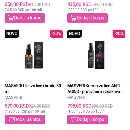
650,00 RSD
435,00 RSD
812,00 RSD
544,00 RSD
(325,00 RSD po 100 ml)
(290,00 RSD po 100 ml)
Dodaj u korpu
Dodaj u korpu
NOVO
-20%
NOVO
-20%
MASVERI Ulje za lice i bradu 30
MASVERI Krema za lice ANTI-
ml
AGING - protiv bora i znakova
MASVERI
starenja 75 ml
MASVERI
579,00 RSD
798,00 RSD
724,00 RSD
998,00 RSD
(1.930,00 RSD po 100 ml)
(1.064,00 RSD po 100 ml)
Dodaj u korpu
Dodaj u korpu