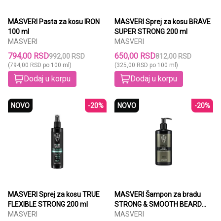
MASVERI Pasta za kosu IRON
MASVERI Sprej za kosu BRAVE
100 ml
SUPER STRONG 200 ml
MASVERI
MASVERI
794,00 RSD
650,00 RSD
992,00 RSD
812,00 RSD
(794,00 RSD po 100 ml)
(325,00 RSD po 100 ml)
Dodaj u korpu
Dodaj u korpu
NOVO
-20%
NOVO
-20%
MASVERI Sprej za kosu TRUE
MASVERI Šampon za bradu
FLEXIBLE STRONG 200 ml
STRONG & SMOOTH BEARD
MASVERI
150 ml
MASVERI