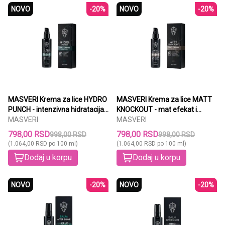
NOVO
-20%
NOVO
-20%
MASVERI Krema za lice HYDRO
MASVERI Krema za lice MATT
PUNCH - intenzivna hidratacija
KNOCKOUT - mat efekat i
kože 75 ml
MASVERI
kontrola sjaja 75 ml
MASVERI
798,00 RSD
798,00 RSD
998,00 RSD
998,00 RSD
(1.064,00 RSD po 100 ml)
(1.064,00 RSD po 100 ml)
Dodaj u korpu
Dodaj u korpu
NOVO
-20%
NOVO
-20%