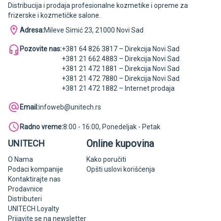
Distribucija i prodaja profesionalne kozmetike i opreme za
frizerske i kozmetičke salone.
Adresa:
Mileve Simić 23, 21000 Novi Sad
Pozovite nas:
+381 64 826 3817 – Direkcija Novi Sad
+381 21 662 4883 – Direkcija Novi Sad
+381 21 472 1881 – Direkcija Novi Sad
+381 21 472 7880 – Direkcija Novi Sad
+381 21 472 1882 – Internet prodaja
Email:
infoweb@unitech.rs
Radno vreme:
8:00 - 16:00, Ponedeljak - Petak
Online kupovina
UNITECH
O Nama
Kako poručiti
Podaci kompanije
Opšti uslovi korišćenja
Kontaktirajte nas
Prodavnice
Distributeri
UNITECH Loyalty
Prijavite se na newsletter