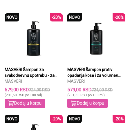
NOVO
-20%
NOVO
-20%
MASVERI Šampon za
MASVERI Šampon protiv
svakodnevnu upotrebu - za
opadanja kose i za volumen
zdravu kosu SPICY FRUITS 250
MASVERI
SWEET WOOD 250 ml
MASVERI
ml
579,00 RSD
579,00 RSD
724,00 RSD
724,00 RSD
(231,60 RSD po 100 ml)
(231,60 RSD po 100 ml)
Dodaj u korpu
Dodaj u korpu
NOVO
-20%
NOVO
-20%