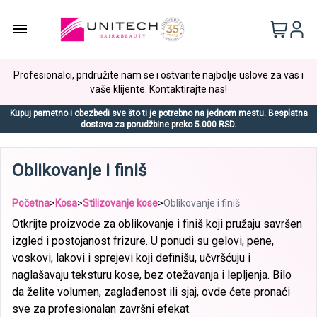
Profesionalci, pridružite nam se i ostvarite najbolje uslove za vas i
vaše klijente. Kontaktirajte nas!
Kupuj pametno i obezbedi sve što ti je potrebno na jednom mestu. Besplatna
dostava za porudžbine preko 5.000 RSD.
Oblikovanje i finiš
Početna
>
Kosa
>
Stilizovanje kose
>
Oblikovanje i finiš
Otkrijte proizvode za oblikovanje i finiš koji pružaju savršen
izgled i postojanost frizure. U ponudi su gelovi, pene,
voskovi, lakovi i sprejevi koji definišu, učvršćuju i
naglašavaju teksturu kose, bez otežavanja i lepljenja. Bilo
da želite volumen, zaglađenost ili sjaj, ovde ćete pronaći
sve za profesionalan završni efekat.