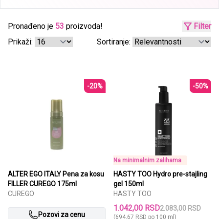
Pronađeno je
53
proizvoda!
Filter
Prikaži:
Sortiranje:
-20%
-50%
Na minimalnim zalihama
ALTER EGO ITALY Pena za kosu
HASTY TOO Hydro pre-stajling
FILLER CUREGO 175ml
gel 150ml
CUREGO
HASTY TOO
1.042,00 RSD
2.083,00 RSD
Pozovi za cenu
(694,67 RSD po 100 ml)