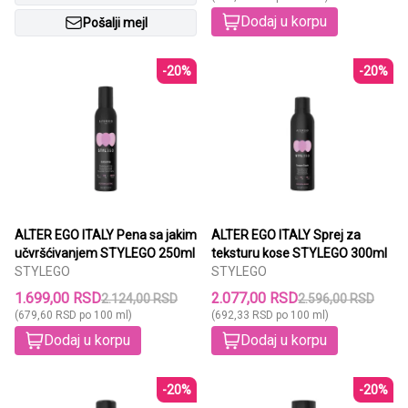
Dodaj u korpu
Pošalji mejl
-20%
-20%
ALTER EGO ITALY Pena sa jakim
ALTER EGO ITALY Sprej za
učvršćivanjem STYLEGO 250ml
teksturu kose STYLEGO 300ml
STYLEGO
STYLEGO
1.699,00 RSD
2.077,00 RSD
2.124,00 RSD
2.596,00 RSD
(679,60 RSD po 100 ml)
(692,33 RSD po 100 ml)
Dodaj u korpu
Dodaj u korpu
-20%
-20%