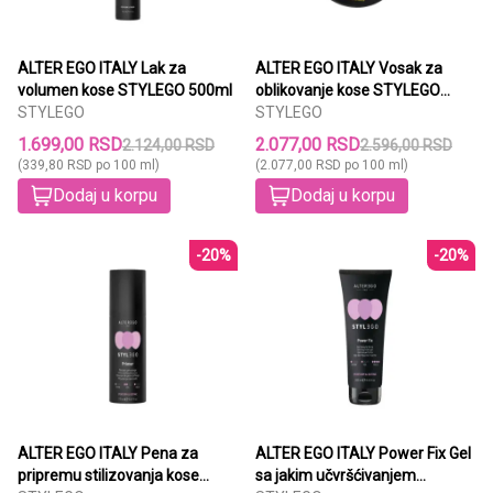
ALTER EGO ITALY Lak za
ALTER EGO ITALY Vosak za
volumen kose STYLEGO 500ml
oblikovanje kose STYLEGO
STYLEGO
100ml
STYLEGO
1.699,00 RSD
2.077,00 RSD
2.124,00 RSD
2.596,00 RSD
(339,80 RSD po 100 ml)
(2.077,00 RSD po 100 ml)
Dodaj u korpu
Dodaj u korpu
-20%
-20%
ALTER EGO ITALY Pena za
ALTER EGO ITALY Power Fix Gel
pripremu stilizovanja kose
sa jakim učvršćivanjem