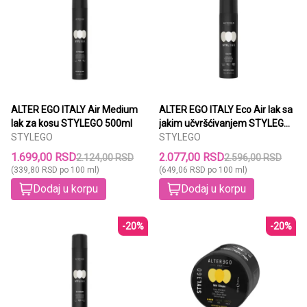
ALTER EGO ITALY Air Medium
ALTER EGO ITALY Eco Air lak sa
lak za kosu STYLEGO 500ml
jakim učvršćivanjem STYLEGO
STYLEGO
320ml
STYLEGO
1.699,00 RSD
2.077,00 RSD
2.124,00 RSD
2.596,00 RSD
(339,80 RSD po 100 ml)
(649,06 RSD po 100 ml)
Dodaj u korpu
Dodaj u korpu
-20%
-20%