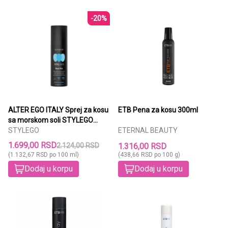
-20%
ALTER EGO ITALY Sprej za kosu
ETB Pena za kosu 300ml
sa morskom soli STYLEGO
150ml
STYLEGO
ETERNAL BEAUTY
1.699,00 RSD
2.124,00 RSD
1.316,00 RSD
(1.132,67 RSD po 100 ml)
(438,66 RSD po 100 g)
Dodaj u korpu
Dodaj u korpu