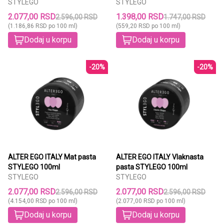
STYLEGO 175ml
STYLEGO
STYLEGO 250ml
STYLEGO
2.077,00 RSD
1.398,00 RSD
2.596,00 RSD
1.747,00 RSD
(1.186,86 RSD po 100 ml)
(559,20 RSD po 100 ml)
Dodaj u korpu
Dodaj u korpu
-20%
-20%
ALTER EGO ITALY Mat pasta
ALTER EGO ITALY Vlaknasta
STYLEGO 100ml
pasta STYLEGO 100ml
STYLEGO
STYLEGO
2.077,00 RSD
2.077,00 RSD
2.596,00 RSD
2.596,00 RSD
(4.154,00 RSD po 100 ml)
(2.077,00 RSD po 100 ml)
Dodaj u korpu
Dodaj u korpu