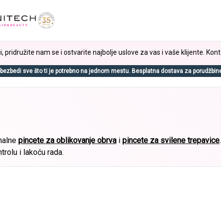
, pridružite nam se i ostvarite najbolje uslove za vas i vaše klijente. Kont
bezbedi sve što ti je potrebno na jednom mestu. Besplatna dostava za porudžbin
onalne
pincete za oblikovanje obrva
i
pincete za svilene trepavice
trolu i lakoću rada.