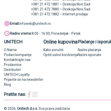
+381 21 472 1881 – Direkcija Novi Sad
+381 21 472 7880 – Direkcija Novi Sad
+381 21 472 1882 – Internet prodaja
Email:
infoweb@unitech.rs
Radno vreme:
8:00 - 16:00, Ponedeljak - Petak
Online kupovina
UNITECH
Plaćanje i isporu
O Nama
Kako poručiti
Načini plaćanja
Podaci kompanije
Opšti uslovi korišćenja
Načini isporuke
Kontaktirajte nas
Prodavnice
Distributeri
UNITECH Loyalty
Prijavite se na newsletter
Blog
Pratite nas:
© 2026,
Unitech d.o.o.
Sva prava zadržana