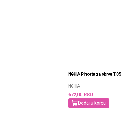
NGHIA Pinceta za obrve T.05
NGHIA
672,00 RSD
Dodaj u korpu