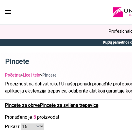
Profesionalci
Kupuj pametno i o
Pincete
Početna
>
Lice i telo
>
Pincete
Preciznost na dohvat ruke! U našoj ponudi pronađite profesi
aplikacija ekstenzija trepavica, odaberite alat koji garantuje kon
Pincete za obrve
Pincete za svilene trepavice
Pronađeno je
5
proizvoda!
Prikaži: