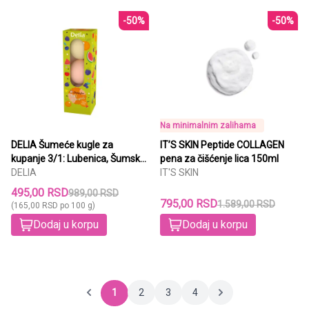
-50%
-50%
Na minimalnim zalihama
DELIA Šumeće kugle za
IT’S SKIN Peptide COLLAGEN
kupanje 3/1: Lubenica, Šumsko
pena za čišćenje lica 150ml
voće, Pomorandža 3X100g
DELIA
IT'S SKIN
495,00 RSD
989,00 RSD
795,00 RSD
1.589,00 RSD
(165,00 RSD po 100 g)
Dodaj u korpu
Dodaj u korpu
1
2
3
4