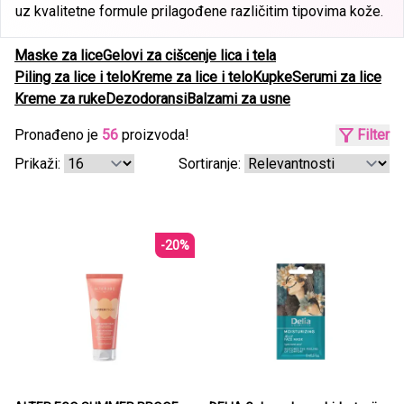
uz kvalitetne formule prilagođene različitim tipovima kože.
Maske za lice
Gelovi za cišcenje lica i tela
Piling za lice i telo
Kreme za lice i telo
Kupke
Serumi za lice
Kreme za ruke
Dezodoransi
Balzami za usne
Pronađeno je
56
proizvoda!
Filter
Prikaži:
Sortiranje:
-20%