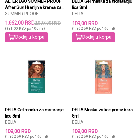
ALTER EGO SUMMER PROOF
DELIA Gel maska za hidrataciju
After Sun Hranljiva krema za
lica 8ml
telo 200ml
SUMMER PROOF
DELIA
1.662,00 RSD
2.077,00 RSD
109,00 RSD
(831,00 RSD po 100 ml)
(1.362,50 RSD po 100 ml)
Dodaj u korpu
Dodaj u korpu
DELIA Gel maska za matiranje
DELIA Maska za lice protiv bora
lica 8ml
8ml
DELIA
DELIA
109,00 RSD
109,00 RSD
(1.362,50 RSD po 100 ml)
(1.362,50 RSD po 100 ml)