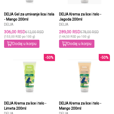
DELIA Gel za umivanje lica i tela
DELIA Krema za lice i telo -
- Mango 200ml
Jagoda 200ml
DELIA
DELIA
306,00 RSD
289,00 RSD
612,00 RSD
578,00 RSD
(153,00 RSD po 100 g)
(144,50 RSD po 100 g)
Dodaj u korpu
Dodaj u korpu
-50%
-50%
DELIA Krema za lice i telo -
DELIA Krema za lice i telo -
Limeta 200ml
Mango 200ml
DELIA
DELIA