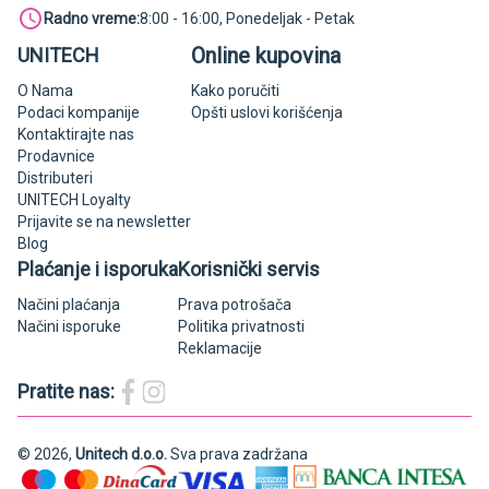
Radno vreme:
8:00 - 16:00, Ponedeljak - Petak
Online kupovina
UNITECH
O Nama
Kako poručiti
Podaci kompanije
Opšti uslovi korišćenja
Kontaktirajte nas
Prodavnice
Distributeri
UNITECH Loyalty
Prijavite se na newsletter
Blog
Plaćanje i isporuka
Korisnički servis
Načini plaćanja
Prava potrošača
Načini isporuke
Politika privatnosti
Reklamacije
Pratite nas:
© 2026,
Unitech d.o.o.
Sva prava zadržana