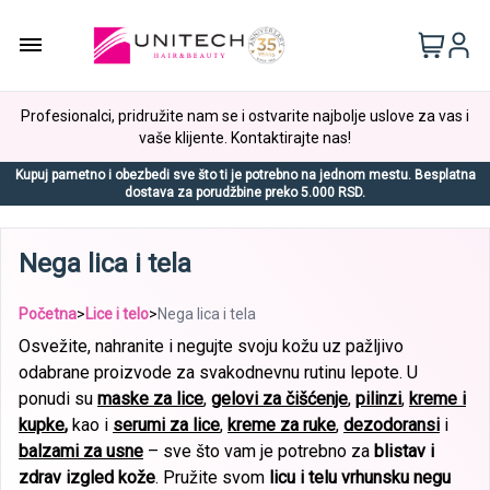
Profesionalci, pridružite nam se i ostvarite najbolje uslove za vas i
vaše klijente. Kontaktirajte nas!
Kupuj pametno i obezbedi sve što ti je potrebno na jednom mestu. Besplatna
dostava za porudžbine preko 5.000 RSD.
Nega lica i tela
Početna
>
Lice i telo
>
Nega lica i tela
Osvežite, nahranite i negujte svoju kožu uz pažljivo
odabrane proizvode za svakodnevnu rutinu lepote. U
ponudi su
maske za lice
,
gelovi za čišćenje
,
pilinzi
,
kreme i
kupke
,
kao i
serumi za lice
,
kreme za ruke
,
dezodoransi
i
balzami za usne
– sve što vam je potrebno za
blistav i
zdrav izgled kože
. Pružite svom
licu i telu vrhunsku negu