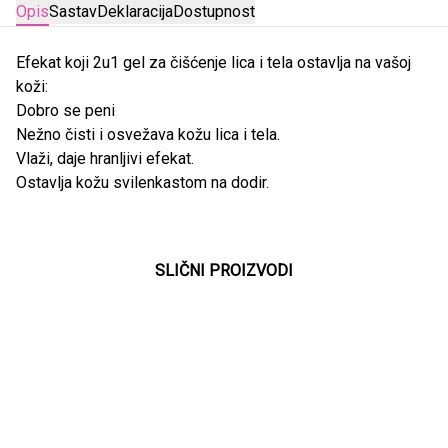
Opis
Sastav
Deklaracija
Dostupnost
Efekat koji
2u1 gel za čišćenje lica i tela ostavlja na vašoj
koži:
Dobro se peni
Nežno čisti i osvežava kožu lica i tela.
Vlaži, daje hranljivi efekat.
Ostavlja kožu svilenkastom na dodir.
SLIČNI PROIZVODI