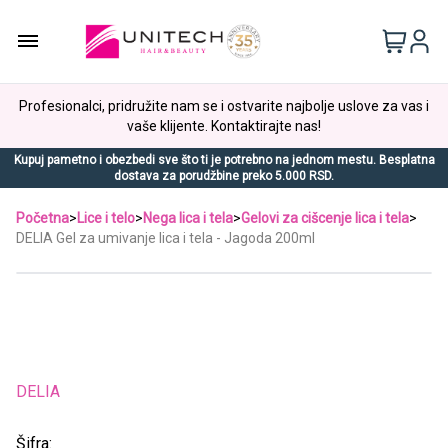
Profesionalci, pridružite nam se i ostvarite najbolje uslove za vas i
vaše klijente. Kontaktirajte nas!
Kupuj pametno i obezbedi sve što ti je potrebno na jednom mestu. Besplatna
dostava za porudžbine preko 5.000 RSD.
Početna
>
Lice i telo
>
Nega lica i tela
>
Gelovi za cišcenje lica i tela
>
DELIA Gel za umivanje lica i tela - Jagoda 200ml
DELIA
Šifra: