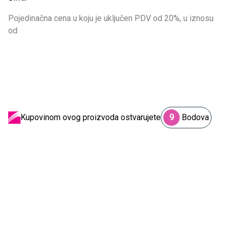
Pojedinačna cena u koju je uključen PDV od 20%, u iznosu
od
Kupovinom ovog proizvoda ostvarujete
9
Bodova