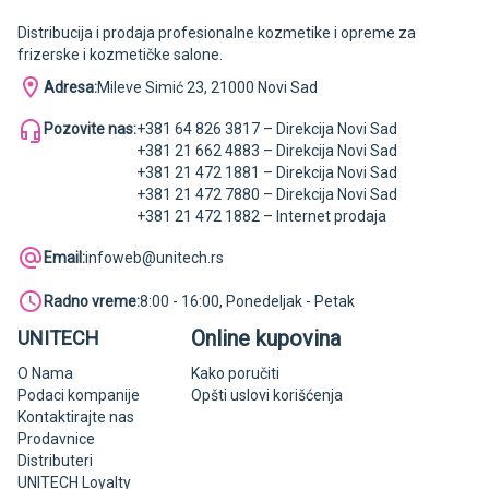
Distribucija i prodaja profesionalne kozmetike i opreme za
frizerske i kozmetičke salone.
Adresa:
Mileve Simić 23, 21000 Novi Sad
Pozovite nas:
+381 64 826 3817 – Direkcija Novi Sad
+381 21 662 4883 – Direkcija Novi Sad
+381 21 472 1881 – Direkcija Novi Sad
+381 21 472 7880 – Direkcija Novi Sad
+381 21 472 1882 – Internet prodaja
Email:
infoweb@unitech.rs
Radno vreme:
8:00 - 16:00, Ponedeljak - Petak
Online kupovina
UNITECH
O Nama
Kako poručiti
Podaci kompanije
Opšti uslovi korišćenja
Kontaktirajte nas
Prodavnice
Distributeri
UNITECH Loyalty