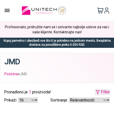
Profesionalci, pridružite nam se i ostvarite najbolje uslove za vas i
vaše klijente. Kontaktirajte nas!
Kupuj pametno i obezbedi sve što ti je potrebno na jednom mestu. Besplatna
dostava za porudžbine preko 5.000 RSD.
JMD
Početna
>
JMD
Pronađeno je
1
proizvoda!
Filter
Prikaži:
Sortiranje: