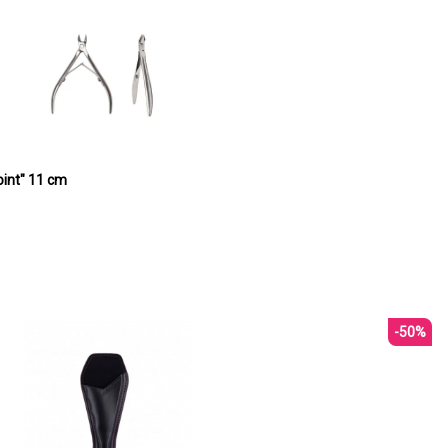
oint" 11 cm
-50%