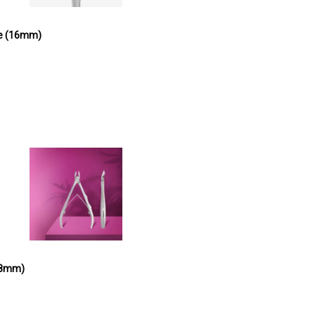
te (16mm)
 (8mm)