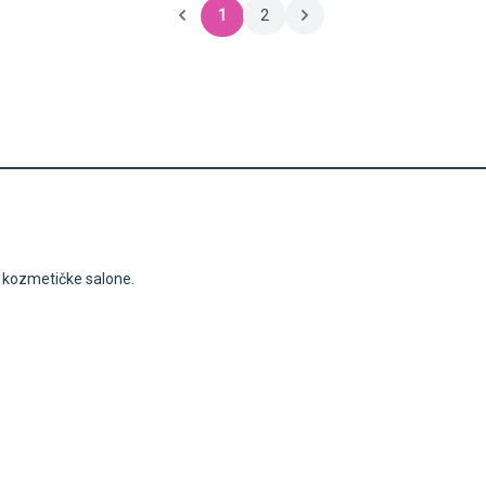
1
2
i kozmetičke salone.