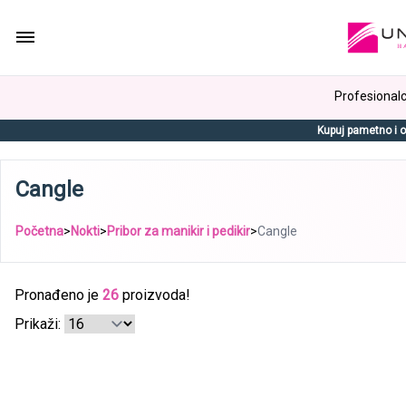
Profesionalci
Kupuj pametno i o
Cangle
Početna
>
Nokti
>
Pribor za manikir i pedikir
>
Cangle
Pronađeno je
26
proizvoda!
Prikaži: