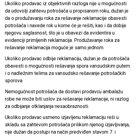
Ukoliko prodavac iz objektivnih razloga nije u mogućnosti
da udovolji zahtevu potrošača u propisanom roku, dužan je
da o produžavanju roka za rešavanje reklamacije obavesti
potrošača i navede rok u kome će je rešiti, kao i da dobije
njegovu saglasnost, što je u obavezi da evidentira u
evidenciji primljenih reklamacija. Produžavanje roka za
rešavanje reklamacija moguće je samo jednom.
Ukoliko prodavac odbije reklamaciju, dužan je da potrošača
obavesti o mogućnosti rešavanja spora vansudskim putem
i o nadležnim telima za vansudsko rešavanje potrošačkih
sporova.
Nemogućnost potrošača da dostavi prodavcu ambalažu
robe ne može biti uslov za rešavanje reklamacije, ni razlog
za odbijanje otklanjanja nesaobraznosti.
Ukoliko prodavac usmeno izjavljenu reklamaciju reši u
skladu sa zahtevom potrošača prilikom njenog izjavljivanja,
nije dužan da postupi na način predviđen stavom 7. i