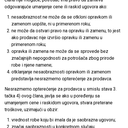
odgovarajuće umanjenje cene ili raskid ugovora ako:
nesaobraznost ne može da se otkloni opravkom ili
zamenom uopšte, ni u primerenom roku;
ne može da ostvari pravo na opravku ili zamenu, to jest
ako prodavac nije izvršio opravku ili zamenu u
primerenom roku;
opravka ili zamena ne može da se sprovede bez
značajnijih nepogodnosti za potrošača zbog prirode
robe i njene namene;
otklanjanje nesaobraznosti opravkom ili zamenom
predstavlja nesrazmerno opterećenje za prodavca.
Nesrazmerno opterećenje za prodavca u smislu stava 3.
tačka 4) ovog člana, javlja se ako u poređenju sa
umanjenjem cene i raskidom ugovora, stvara preterane
troškove, uzimajući u obzir:
vrednost robe koju bi imala da je saobrazna ugovoru;
značaj saobraznosti u konkretnom slučaju;