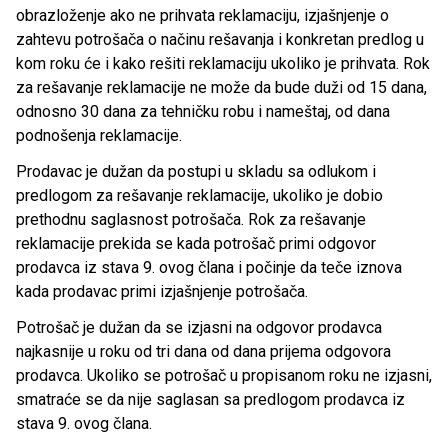
obrazloženje ako ne prihvata reklamaciju, izjašnjenje o
zahtevu potrošača o načinu rešavanja i konkretan predlog u
kom roku će i kako rešiti reklamaciju ukoliko je prihvata. Rok
za rešavanje reklamacije ne može da bude duži od 15 dana,
odnosno 30 dana za tehničku robu i nameštaj, od dana
podnošenja reklamacije.
Prodavac je dužan da postupi u skladu sa odlukom i
predlogom za rešavanje reklamacije, ukoliko je dobio
prethodnu saglasnost potrošača. Rok za rešavanje
reklamacije prekida se kada potrošač primi odgovor
prodavca iz stava 9. ovog člana i počinje da teče iznova
kada prodavac primi izjašnjenje potrošača.
Potrošač je dužan da se izjasni na odgovor prodavca
najkasnije u roku od tri dana od dana prijema odgovora
prodavca. Ukoliko se potrošač u propisanom roku ne izjasni,
smatraće se da nije saglasan sa predlogom prodavca iz
stava 9. ovog člana.