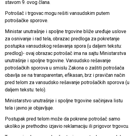
stavom 9. ovog člana.
Potrošač i trgovac mogu rešiti vansudskim putem
potrošačke sporove.
Ministar unutrašnje i spoljne trgovine bliže uređuje uslove
za osnivanje i rad tela, obrazac predloga za pokretanje
postupka vansudskog rešavanja spora (u daljem tekstu:
predlog)- ovaj obrazac potrošač ima na sajtu Ministarstva
unutrašnje i spoljne trgovine. Vansudsko rešavanje
potrošačkih sporova u smislu Zakona o zaštiti potrošača
obavlja se na transparentan, efikasan, brz i pravičan način
pred telom za vansudsko rešavanje potrošačkih sporova (u
daljem tekstu: telo).
Ministarstvo unutrašnje i spoljne trgovine sačinjava listu
tela i javno je objavljuje.
Postupak pred telom može da pokrene potrošač samo
ukoliko je prethodno izjavio reklamaciju ili prigovor trgovcu.