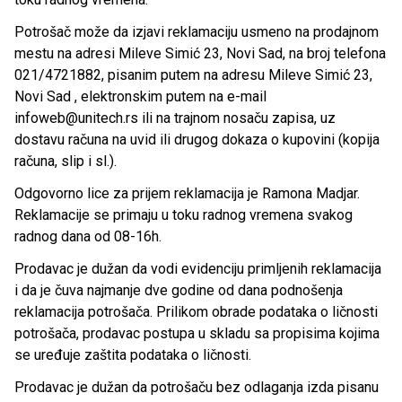
Potrošač može da izjavi reklamaciju usmeno na prodajnom
mestu na adresi Mileve Simić 23, Novi Sad, na broj telefona
021/4721882, pisanim putem na adresu Mileve Simić 23,
Novi Sad , elektronskim putem na e-mail
infoweb@unitech.rs ili na trajnom nosaču zapisa, uz
dostavu računa na uvid ili drugog dokaza o kupovini (kopija
računa, slip i sl.).
Odgovorno lice za prijem reklamacija je Ramona Madjar.
Reklamacije se primaju u toku radnog vremena svakog
radnog dana od 08-16h.
Prodavac je dužan da vodi evidenciju primljenih reklamacija
i da je čuva najmanje dve godine od dana podnošenja
reklamacija potrošača. Prilikom obrade podataka o ličnosti
potrošača, prodavac postupa u skladu sa propisima kojima
se uređuje zaštita podataka o ličnosti.
Prodavac je dužan da potrošaču bez odlaganja izda pisanu