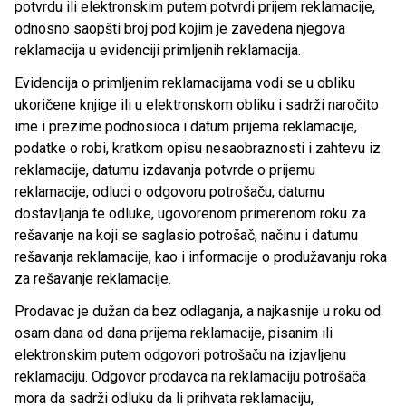
potvrdu ili elektronskim putem potvrdi prijem reklamacije,
odnosno saopšti broj pod kojim je zavedena njegova
reklamacija u evidenciji primljenih reklamacija.
Evidencija o primljenim reklamacijama vodi se u obliku
ukoričene knjige ili u elektronskom obliku i sadrži naročito
ime i prezime podnosioca i datum prijema reklamacije,
podatke o robi, kratkom opisu nesaobraznosti i zahtevu iz
reklamacije, datumu izdavanja potvrde o prijemu
reklamacije, odluci o odgovoru potrošaču, datumu
dostavljanja te odluke, ugovorenom primerenom roku za
rešavanje na koji se saglasio potrošač, načinu i datumu
rešavanja reklamacije, kao i informacije o produžavanju roka
za rešavanje reklamacije.
Prodavac je dužan da bez odlaganja, a najkasnije u roku od
osam dana od dana prijema reklamacije, pisanim ili
elektronskim putem odgovori potrošaču na izjavljenu
reklamaciju. Odgovor prodavca na reklamaciju potrošača
mora da sadrži odluku da li prihvata reklamaciju,