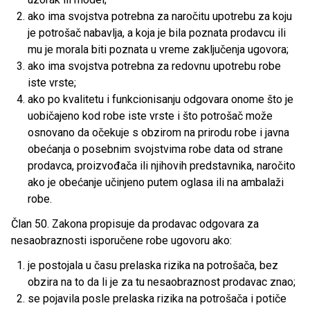
ako ima svojstva potrebna za naročitu upotrebu za koju
je potrošač nabavlja, a koja je bila poznata prodavcu ili
mu je morala biti poznata u vreme zaključenja ugovora;
ako ima svojstva potrebna za redovnu upotrebu robe
iste vrste;
ako po kvalitetu i funkcionisanju odgovara onome što je
uobičajeno kod robe iste vrste i što potrošač može
osnovano da očekuje s obzirom na prirodu robe i javna
obećanja o posebnim svojstvima robe data od strane
prodavca, proizvođača ili njihovih predstavnika, naročito
ako je obećanje učinjeno putem oglasa ili na ambalaži
robe.
Član 50. Zakona propisuje da prodavac odgovara za
nesaobraznosti isporučene robe ugovoru ako:
je postojala u času prelaska rizika na potrošača, bez
obzira na to da li je za tu nesaobraznost prodavac znao;
se pojavila posle prelaska rizika na potrošača i potiče