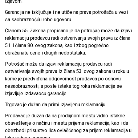
izjavom.
Garancija ne isključuje i ne utiče na prava potrošača u vezi
sa saobraznošću robe ugovoru.
Članom 55. Zakona propisano je da potrošač može da izjavi
reklamaciju prodavcu radi ostvarivanja svojih prava iz člana
51. i člana 80. ovog zakona, kao i zbog pogrešno
obračunate cene i drugih nedostataka.
Potrošač može da izjavi reklamaciju prodavcu radi
ostvarivanja svojih prava iz člana 53. ovog zakona u roku u
kome je predviđena odgovornost prodavca po osnovu
nesaobraznosti, a posle isteka tog roka reklamacija se
izjavljuje izdavaocu garancije.
Trgovac je dužan da primi izjavljenu reklamaciju.
Prodavac je dužan da na prodajnom mestu vidno istakne
obaveštenje o načinu i mestu prijema reklamacija, kao i da
obezbedi prisustvo lica ovlašćenog za prijem reklamacija u
toku radnog vremena.