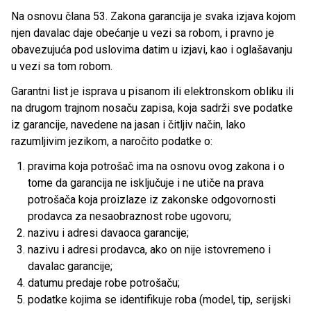
Na osnovu člana 53. Zakona garancija je svaka izjava kojom
njen davalac daje obećanje u vezi sa robom, i pravno je
obavezujuća pod uslovima datim u izjavi, kao i oglašavanju
u vezi sa tom robom.
Garantni list je isprava u pisanom ili elektronskom obliku ili
na drugom trajnom nosaču zapisa, koja sadrži sve podatke
iz garancije, navedene na jasan i čitljiv način, lako
razumljivim jezikom, a naročito podatke o:
pravima koja potrošač ima na osnovu ovog zakona i o
tome da garancija ne isključuje i ne utiče na prava
potrošača koja proizlaze iz zakonske odgovornosti
prodavca za nesaobraznost robe ugovoru;
nazivu i adresi davaoca garancije;
nazivu i adresi prodavca, ako on nije istovremeno i
davalac garancije;
datumu predaje robe potrošaču;
podatke kojima se identifikuje roba (model, tip, serijski