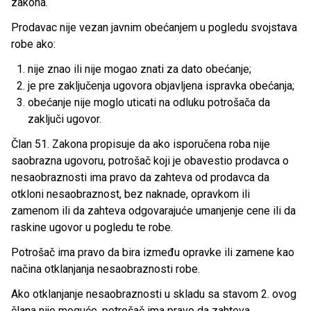
zakona.
Prodavac nije vezan javnim obećanjem u pogledu svojstava
robe ako:
nije znao ili nije mogao znati za dato obećanje;
je pre zaključenja ugovora objavljena ispravka obećanja;
obećanje nije moglo uticati na odluku potrošača da
zaključi ugovor.
Član 51. Zakona propisuje da ako isporučena roba nije
saobrazna ugovoru, potrošač koji je obavestio prodavca o
nesaobraznosti ima pravo da zahteva od prodavca da
otkloni nesaobraznost, bez naknade, opravkom ili
zamenom ili da zahteva odgovarajuće umanjenje cene ili da
raskine ugovor u pogledu te robe.
Potrošač ima pravo da bira između opravke ili zamene kao
načina otklanjanja nesaobraznosti robe.
Ako otklanjanje nesaobraznosti u skladu sa stavom 2. ovog
člana nije moguće, potrošač ima pravo da zahteva