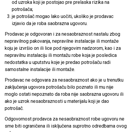
od uzroka koji je postojao pre prelaska rizika na
potrošača;
je potrošač mogao lako uočiti, ukoliko je prodavac
izjavio da je roba saobrazna ugovoru.
Prodavac je odgovoran i za nesaobraznost nastalu zbog
nepravilnog pakovanja, nepravilne instalacije ili montaže
koju je izvršio on ili lice pod njegovim nadzorom, kao i za
nepravilnu instalaciju ili montažu robe koja je posledica
nedostatka u uputstvu koje je predao potrošaču radi
samostalne instalacije ili montaže.
Prodavac ne odgovara za nesaobraznost ako je u trenutku
zaključenja ugovora potrošaču bilo poznato ili mu nije
moglo ostati nepoznato da roba nije saobrazna ugovoru ili
ako je uzrok nesaobraznosti u materijalu koji je dao
potrošač.
Odgovornost prodavca za nesaobraznost robe ugovoru ne
sme biti ograničena ili isključena suprotno odredbama ovog