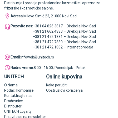
Distribucija i prodaja profesionalne kozmetike i opreme za
frizerske i kozmetičke salone.
Adresa:
Mileve Simić 23, 21000 Novi Sad
Pozovite nas:
+381 64 826 3817 – Direkcija Novi Sad
+381 21 662 4883 – Direkcija Novi Sad
+381 21 472 1881 – Direkcija Novi Sad
+381 21 472 7880 – Direkcija Novi Sad
+381 21 472 1882 – Internet prodaja
Email:
infoweb@unitech.rs
Radno vreme:
8:00 - 16:00, Ponedeljak - Petak
Online kupovina
UNITECH
O Nama
Kako poručiti
Podaci kompanije
Opšti uslovi korišćenja
Kontaktirajte nas
Prodavnice
Distributeri
UNITECH Loyalty
Prijavite se na newsletter