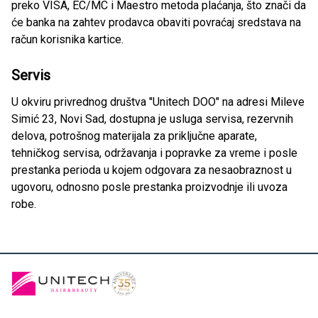
preko VISA, EC/MC i Maestro metoda plaćanja, što znači da
će banka na zahtev prodavca obaviti povraćaj sredstava na
račun korisnika kartice.
Servis
U okviru privrednog društva "Unitech DOO" na adresi Mileve
Simić 23, Novi Sad, dostupna je usluga servisa, rezervnih
delova, potrošnog materijala za priključne aparate,
tehničkog servisa, održavanja i popravke za vreme i posle
prestanka perioda u kojem odgovara za nesaobraznost u
ugovoru, odnosno posle prestanka proizvodnje ili uvoza
robe.