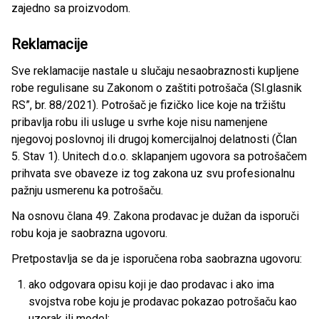
zajedno sa proizvodom.
Reklamacije
Sve reklamacije nastale u slučaju nesaobraznosti kupljene
robe regulisane su Zakonom o zaštiti potrošača (Sl.glasnik
RS”, br. 88/2021). Potrošač je fizičko lice koje na tržištu
pribavlja robu ili usluge u svrhe koje nisu namenjene
njegovoj poslovnoj ili drugoj komercijalnoj delatnosti (Član
5. Stav 1). Unitech d.o.o. sklapanjem ugovora sa potrošačem
prihvata sve obaveze iz tog zakona uz svu profesionalnu
pažnju usmerenu ka potrošaču.
Na osnovu člana 49. Zakona prodavac je dužan da isporuči
robu koja je saobrazna ugovoru.
Pretpostavlja se da je isporučena roba saobrazna ugovoru:
ako odgovara opisu koji je dao prodavac i ako ima
svojstva robe koju je prodavac pokazao potrošaču kao
uzorak ili model;