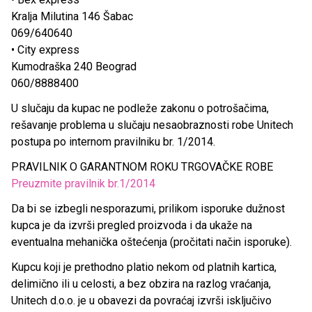
Kralja Milutina 146 Šabac
069/640640
• City express
Kumodraška 240 Beograd
060/8888400
U slučaju da kupac ne podleže zakonu o potrošačima,
rešavanje problema u slučaju nesaobraznosti robe Unitech
postupa po internom pravilniku br. 1/2014.
PRAVILNIK O GARANTNOM ROKU TRGOVAČKE ROBE
Preuzmite pravilnik br.1/2014
Da bi se izbegli nesporazumi, prilikom isporuke dužnost
kupca je da izvrši pregled proizvoda i da ukaže na
eventualna mehanička oštećenja (pročitati način isporuke).
Kupcu koji je prethodno platio nekom od platnih kartica,
delimično ili u celosti, a bez obzira na razlog vraćanja,
Unitech d.o.o. je u obavezi da povraćaj izvrši isključivo