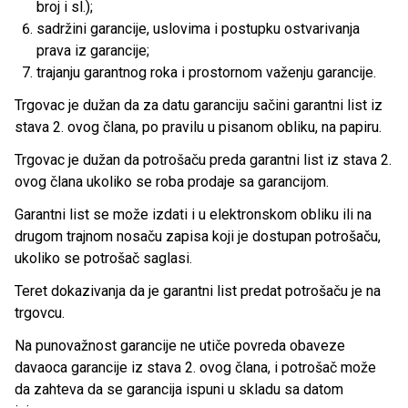
broj i sl.);
sadržini garancije, uslovima i postupku ostvarivanja
prava iz garancije;
trajanju garantnog roka i prostornom važenju garancije.
Trgovac je dužan da za datu garanciju sačini garantni list iz
stava 2. ovog člana, po pravilu u pisanom obliku, na papiru.
Trgovac je dužan da potrošaču preda garantni list iz stava 2.
ovog člana ukoliko se roba prodaje sa garancijom.
Garantni list se može izdati i u elektronskom obliku ili na
drugom trajnom nosaču zapisa koji je dostupan potrošaču,
ukoliko se potrošač saglasi.
Teret dokazivanja da je garantni list predat potrošaču je na
trgovcu.
Na punovažnost garancije ne utiče povreda obaveze
davaoca garancije iz stava 2. ovog člana, i potrošač može
da zahteva da se garancija ispuni u skladu sa datom