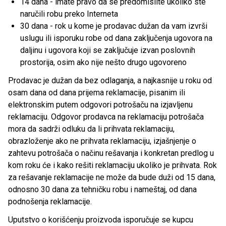
14 dana - imate pravo da se predomislite ukoliko ste
naručili robu preko Interneta
30 dana - rok u kome je prodavac dužan da vam izvrši
uslugu ili isporuku robe od dana zaključenja ugovora na
daljinu i ugovora koji se zaključuje izvan poslovnih
prostorija, osim ako nije nešto drugo ugovoreno
Prodavac je dužan da bez odlaganja, a najkasnije u roku od
osam dana od dana prijema reklamacije, pisanim ili
elektronskim putem odgovori potrošaču na izjavljenu
reklamaciju. Odgovor prodavca na reklamaciju potrošača
mora da sadrži odluku da li prihvata reklamaciju,
obrazloženje ako ne prihvata reklamaciju, izjašnjenje o
zahtevu potrošača o načinu rešavanja i konkretan predlog u
kom roku će i kako rešiti reklamaciju ukoliko je prihvata. Rok
za rešavanje reklamacije ne može da bude duži od 15 dana,
odnosno 30 dana za tehničku robu i nameštaj, od dana
podnošenja reklamacije.
Uputstvo o korišćenju proizvoda isporučuje se kupcu