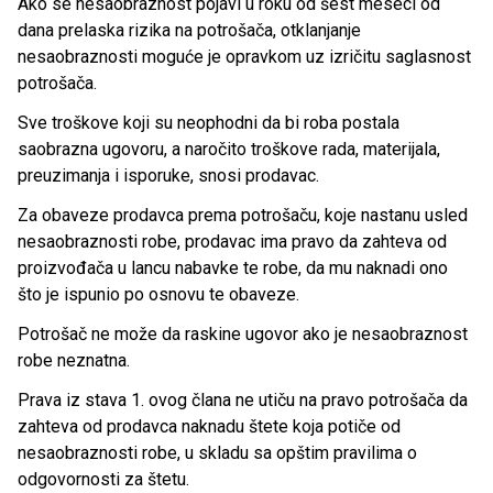
Ako se nesaobraznost pojavi u roku od šest meseci od
dana prelaska rizika na potrošača, otklanjanje
nesaobraznosti moguće je opravkom uz izričitu saglasnost
potrošača.
Sve troškove koji su neophodni da bi roba postala
saobrazna ugovoru, a naročito troškove rada, materijala,
preuzimanja i isporuke, snosi prodavac.
Za obaveze prodavca prema potrošaču, koje nastanu usled
nesaobraznosti robe, prodavac ima pravo da zahteva od
proizvođača u lancu nabavke te robe, da mu naknadi ono
što je ispunio po osnovu te obaveze.
Potrošač ne može da raskine ugovor ako je nesaobraznost
robe neznatna.
Prava iz stava 1. ovog člana ne utiču na pravo potrošača da
zahteva od prodavca naknadu štete koja potiče od
nesaobraznosti robe, u skladu sa opštim pravilima o
odgovornosti za štetu.