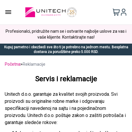
Profesionalci, pridružite nam se i ostvarite najbolje uslove za vas i
vaše klijente. Kontaktirajte nas!
Kupuj pametno i obezbedi sve što ti je potrebno na jednom mestu. Besplatna
dostava za porudžbine preko 5.000 RSD.
Početna
>
Reklamacije
Servis i reklamacije
Unitech d.o.o. garantuje za kvalitet svojih proizvoda. Svi
proizvodi su originalne robne marke i odgovaraju
specifikaciji navedenoj na sajtu i na pojedinačnom
proizvodu. Unitech d.o.o. poštuje zakon o zaštiti potrošača i
garantuje sledeće rokove: