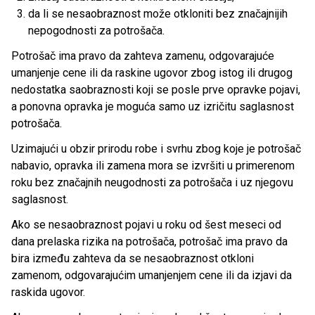
da li se nesaobraznost može otkloniti bez značajnijih
nepogodnosti za potrošača.
Potrošač ima pravo da zahteva zamenu, odgovarajuće
umanjenje cene ili da raskine ugovor zbog istog ili drugog
nedostatka saobraznosti koji se posle prve opravke pojavi,
a ponovna opravka je moguća samo uz izričitu saglasnost
potrošača.
Uzimajući u obzir prirodu robe i svrhu zbog koje je potrošač
nabavio, opravka ili zamena mora se izvršiti u primerenom
roku bez značajnih neugodnosti za potrošača i uz njegovu
saglasnost.
Ako se nesaobraznost pojavi u roku od šest meseci od
dana prelaska rizika na potrošača, potrošač ima pravo da
bira između zahteva da se nesaobraznost otkloni
zamenom, odgovarajućim umanjenjem cene ili da izjavi da
raskida ugovor.