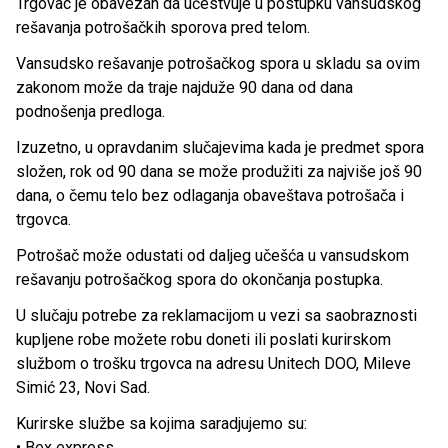
Trgovac je obavezan da učestvuje u postupku vansudskog
rešavanja potrošačkih sporova pred telom.
Vansudsko rešavanje potrošačkog spora u skladu sa ovim
zakonom može da traje najduže 90 dana od dana
podnošenja predloga.
Izuzetno, u opravdanim slučajevima kada je predmet spora
složen, rok od 90 dana se može produžiti za najviše još 90
dana, o čemu telo bez odlaganja obaveštava potrošača i
trgovca.
Potrošač može odustati od daljeg učešća u vansudskom
rešavanju potrošačkog spora do okončanja postupka.
U slučaju potrebe za reklamacijom u vezi sa saobraznosti
kupljene robe možete robu doneti ili poslati kurirskom
službom o trošku trgovca na adresu Unitech DOO, Mileve
Simić 23, Novi Sad.
Kurirske službe sa kojima saradjujemo su:
• Bex express