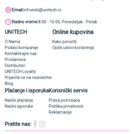
Email:
infoweb@unitech.rs
Radno vreme:
8:00 - 16:00, Ponedeljak - Petak
Online kupovina
UNITECH
O Nama
Kako poručiti
Podaci kompanije
Opšti uslovi korišćenja
Kontaktirajte nas
Prodavnice
Distributeri
UNITECH Loyalty
Prijavite se na newsletter
Blog
Plaćanje i isporuka
Korisnički servis
Načini plaćanja
Prava potrošača
Načini isporuke
Politika privatnosti
Reklamacije
Pratite nas: