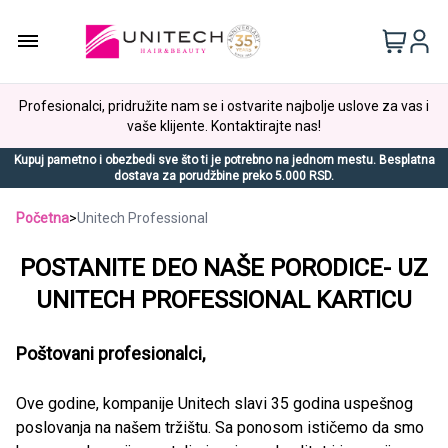
Profesionalci, pridružite nam se i ostvarite najbolje uslove za vas i
vaše klijente. Kontaktirajte nas!
Kupuj pametno i obezbedi sve što ti je potrebno na jednom mestu. Besplatna
dostava za porudžbine preko 5.000 RSD.
Početna
>
Unitech Professional
POSTANITE DEO NAŠE PORODICE- UZ
UNITECH PROFESSIONAL KARTICU
Poštovani profesionalci,
Ove godine, kompanije Unitech slavi 35 godina uspešnog
poslovanja na našem tržištu. Sa ponosom ističemo da smo