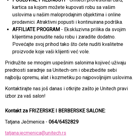
kartica sa kojom možete kupovati robu sa vašim
uslovima u našim maloprodajnim objektima i online
prodavnici. Atraktivni popusti i kontinuirana podrška.
AFFILIATE PROGRAM
- Ekskluzivna prilika da svojim
klijentima ponudite našu robu i zaradite dodatno.
Povećajte svoj prihod tako što ćete nuditi kvalitetne
proizvode koje vaši klijenti već vole.
Pridružite se mnogim uspešnim salonima kojiveć uživaju
prednosti saradnje sa Unitech-om i obezbedite sebi
najbolju opremu, alat i kozmetiku po najpovoljnijim uslovima.
Kontaktirajte nas još danas i otkrijte zašto je Unitech pravi
izbor za vaš salon!
Kontakt za FRIZERSKE I BERBERSKE SALONE:
Tatjana Ječmenica -
064/6452829
tatjana.jecmenica@unitech.rs