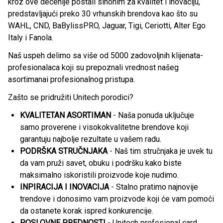
kroz ove decenije postali sinonim za kvalitet i inovaciju,
predstavljajući preko 30 vrhunskih brendova kao što su
WAHL, CND, BaBylissPRO, Jaguar, Tigi, Ceriotti, Alter Ego
Italy i Fanola.
Naš uspeh delimo sa više od 5000 zadovoljnih klijenata-
profesionalaca koji su prepoznali vrednost našeg
asortimanai profesionalnog pristupa.
Zašto se pridružiti Unitech porodici?
KVALITETAN ASORTIMAN
- Naša ponuda uključuje
samo proverene i visokokvalitetne brendove koji
garantuju najbolje rezultate u vašem radu.
PODRŠKA STRUČNJAKA
- Naš tim stručnjaka je uvek tu
da vam pruži savet, obuku i podršku kako biste
maksimalno iskoristili proizvode koje nudimo.
INPIRACIJA I INOVACIJA
- Stalno pratimo najnovije
trendove i donosimo vam proizvode koji će vam pomoći
da ostanete korak ispred konkurencije.
POSLOVNE PREDNOSTI
- Unitech profesional card,