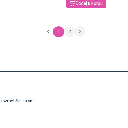
Dodaj u korpu
1
2
i kozmetičke salone.