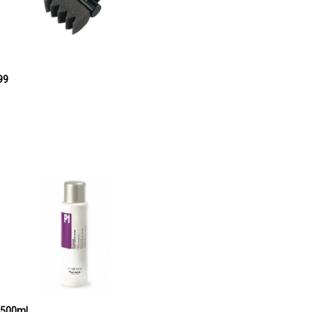
 držačem 0699
FANOLA Preparat za kovrdžanje 1 500ml