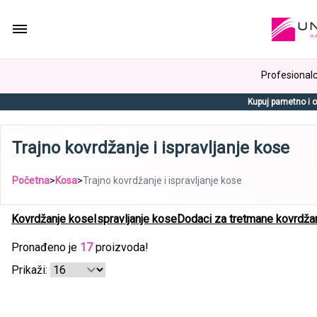
Profesionalci
Kupuj pametno i o
Trajno kovrdžanje i ispravljanje kose
Početna
>
Kosa
>
Trajno kovrdžanje i ispravljanje kose
Kovrdžanje kose
Ispravljanje kose
Dodaci za tretmane kovrdža
Pronađeno je
17
proizvoda!
Prikaži: