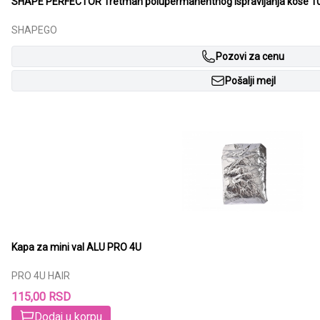
SHAPE PERFECTOR Tretman polupermanentnog ispravljanja kose 1
SHAPEGO
Pozovi za cenu
Pošalji mejl
Kapa za mini val ALU PRO 4U
PRO 4U HAIR
115,00 RSD
Dodaj u korpu