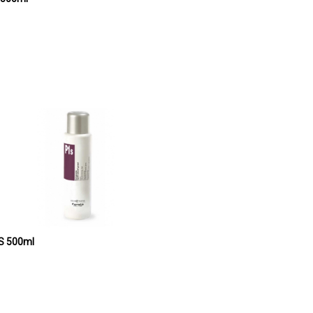
FANOLA Preparat za kovrdžanje 1S 500ml