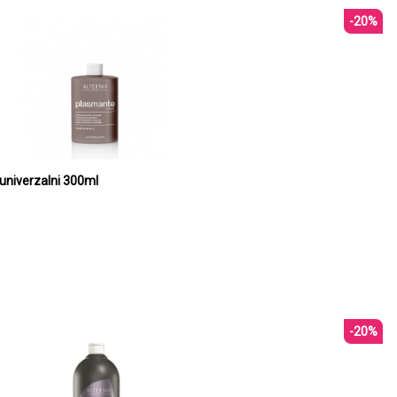
-20%
PLASMANTE Preparat za mini val univerzalni 300ml
-20%