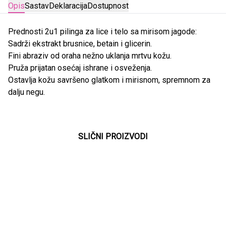
Opis
Sastav
Deklaracija
Dostupnost
Prednosti 2u1 pilinga za lice i telo sa mirisom jagode:
Sadrži ekstrakt brusnice, betain i glicerin.
Fini abraziv od oraha nežno uklanja mrtvu kožu.
Pruža prijatan osećaj ishrane i osveženja.
Ostavlja kožu savršeno glatkom i mirisnom, spremnom za
dalju negu.
SLIČNI PROIZVODI