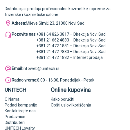
Distribucija i prodaja profesionalne kozmetike i opreme za
frizerske i kozmetičke salone.
Adresa:
Mileve Simić 23, 21000 Novi Sad
Pozovite nas:
+381 64 826 3817 – Direkcija Novi Sad
+381 21 662 4883 – Direkcija Novi Sad
+381 21 472 1881 – Direkcija Novi Sad
+381 21 472 7880 – Direkcija Novi Sad
+381 21 472 1882 – Internet prodaja
Email:
infoweb@unitech.rs
Radno vreme:
8:00 - 16:00, Ponedeljak - Petak
Online kupovina
UNITECH
O Nama
Kako poručiti
Podaci kompanije
Opšti uslovi korišćenja
Kontaktirajte nas
Prodavnice
Distributeri
UNITECH Loyalty