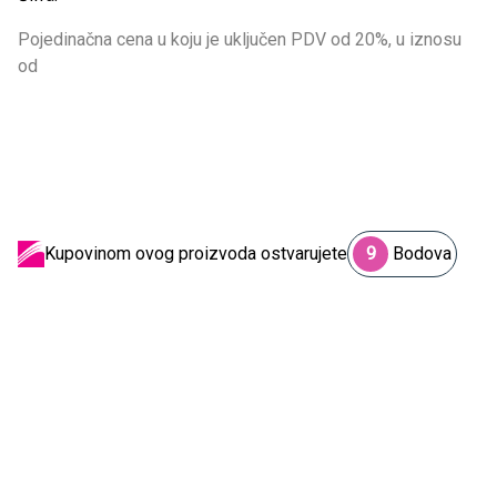
Pojedinačna cena u koju je uključen PDV od 20%, u iznosu
od
Kupovinom ovog proizvoda ostvarujete
9
Bodova