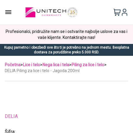
Profesionalci, pridružite nam se i ostvarite najbolje uslove za vas i
vaše klijente. Kontaktirajte nas!
Kupuj pametno i obezbedi sve što ti je potrebno na jednom mestu. Besplatna
dostava za porudžbine preko 5.000 RSD.
Početna
>
Lice i telo
>
Nega lica i tela
>
Piling za lice i telo
>
DELIA Piling za lice i telo - Jagoda 200ml
DELIA
Šifra: