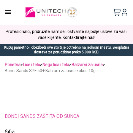
Profesionalci, pridružite nam se i ostvarite najbolje uslove za vas i
vaše klijente. Kontaktirajte nas!
Kupuj pametno i obezbedi sve što ti je potrebno na jednom mestu. Besplatna
dostava za porudžbine preko 5.000 RSD.
Početna
>
Lice i telo
>
Nega lica i tela
>
Balzami za usne
>
Bondi Sands SPF 50+ Balzam za usne kokos 10g
BONDI SANDS ZAŠTITA OD SUNCA
Šifra: