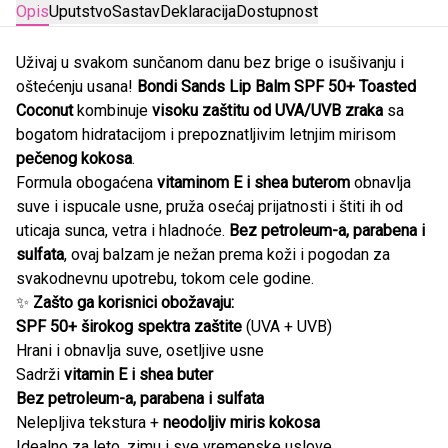
Opis
Uputstvo
Sastav
Deklaracija
Dostupnost
Uživaj u svakom sunčanom danu bez brige o isušivanju i
oštećenju usana!
Bondi Sands Lip Balm SPF 50+ Toasted
Coconut
kombinuje
visoku zaštitu od UVA/UVB zraka
sa
bogatom hidratacijom i prepoznatljivim letnjim mirisom
pečenog kokosa
.
Formula obogaćena
vitaminom E i shea buterom
obnavlja
suve i ispucale usne, pruža osećaj prijatnosti i štiti ih od
uticaja sunca, vetra i hladnoće.
Bez petroleum-a, parabena i
sulfata
, ovaj balzam je nežan prema koži i pogodan za
svakodnevnu upotrebu, tokom cele godine.
✨
Zašto ga korisnici obožavaju:
SPF 50+ širokog spektra zaštite
(UVA + UVB)
Hrani i obnavlja suve, osetljive usne
Sadrži
vitamin E i shea buter
Bez petroleum-a, parabena i sulfata
Nelepljiva tekstura +
neodoljiv miris kokosa
Idealno za leto, zimu i sve vremenske uslove