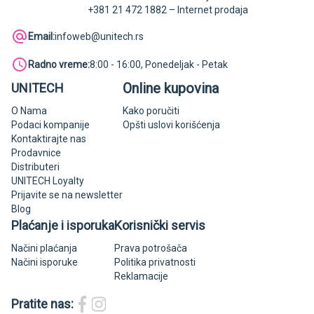
+381 21 472 1882 – Internet prodaja
Email:
infoweb@unitech.rs
Radno vreme:
8:00 - 16:00, Ponedeljak - Petak
Online kupovina
UNITECH
O Nama
Kako poručiti
Podaci kompanije
Opšti uslovi korišćenja
Kontaktirajte nas
Prodavnice
Distributeri
UNITECH Loyalty
Prijavite se na newsletter
Blog
Plaćanje i isporuka
Korisnički servis
Načini plaćanja
Prava potrošača
Načini isporuke
Politika privatnosti
Reklamacije
Pratite nas: