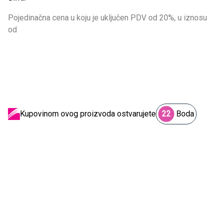
Pojedinačna cena u koju je uključen PDV od 20%, u iznosu
od
Kupovinom ovog proizvoda ostvarujete
22
Boda