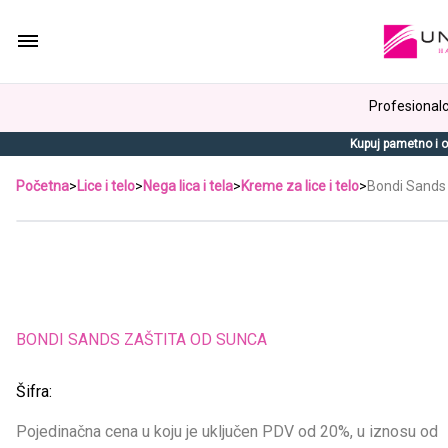
Profesionalci
Kupuj pametno i o
Početna
>
Lice i telo
>
Nega lica i tela
>
Kreme za lice i telo
>
Bondi Sands 
BONDI SANDS ZAŠTITA OD SUNCA
Šifra:
Pojedinačna cena u koju je uključen PDV od 20%, u iznosu od