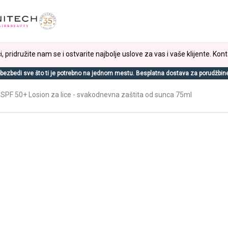
, pridružite nam se i ostvarite najbolje uslove za vas i vaše klijente. Kont
bezbedi sve što ti je potrebno na jednom mestu. Besplatna dostava za porudžbin
SPF 50+ Losion za lice - svakodnevna zaštita od sunca 75ml