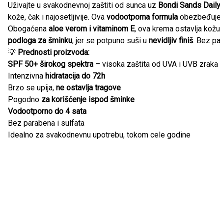
Uživajte u svakodnevnoj zaštiti od sunca uz
Bondi Sands Dail
kože, čak i najosetljivije. Ova
vodootporna formula
obezbeđuj
Obogaćena
aloe verom i vitaminom E
, ova krema ostavlja kož
podloga za šminku
, jer se potpuno suši u
nevidljiv finiš
. Bez pa
💡
Prednosti proizvoda:
SPF 50+ širokog spektra
– visoka zaštita od UVA i UVB zraka
Intenzivna
hidratacija do 72h
Brzo se upija,
ne ostavlja tragove
Pogodno
za korišćenje ispod šminke
Vodootporno do 4 sata
Bez parabena i sulfata
Idealno za svakodnevnu upotrebu, tokom cele godine