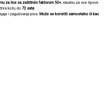
emu za lice sa zaštitnim faktorom 50+
, idealnu za sve tipove
drira kožu do
72 sata
.
aja i zagušivanja pora.
Može se koristiti samostalno ili kao