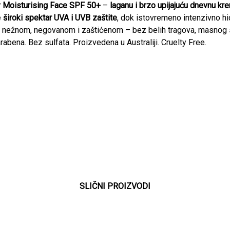
y Moisturising Face SPF 50+
–
laganu i brzo upijajuću dnevnu kr
e
široki spektar UVA i UVB zaštite
, dok istovremeno intenzivno hi
u nežnom, negovanom i zaštićenom – bez belih tragova, masnog sj
rabena. Bez sulfata. Proizvedena u Australiji. Cruelty Free.
SLIČNI PROIZVODI