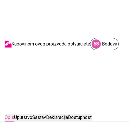
Kupovinom ovog proizvoda ostvarujete
58
Bodova
Opis
Uputstvo
Sastav
Deklaracija
Dostupnost