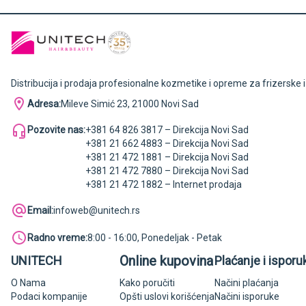
Distribucija i prodaja profesionalne kozmetike i opreme za frizerske 
Adresa:
Mileve Simić 23, 21000 Novi Sad
Pozovite nas:
+381 64 826 3817 – Direkcija Novi Sad
+381 21 662 4883 – Direkcija Novi Sad
+381 21 472 1881 – Direkcija Novi Sad
+381 21 472 7880 – Direkcija Novi Sad
+381 21 472 1882 – Internet prodaja
Email:
infoweb@unitech.rs
Radno vreme:
8:00 - 16:00, Ponedeljak - Petak
Online kupovina
UNITECH
Plaćanje i isporu
O Nama
Kako poručiti
Načini plaćanja
Podaci kompanije
Opšti uslovi korišćenja
Načini isporuke