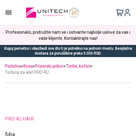
Profesionalci, pridružite nam se i ostvarite najbolje uslove za vas i
vaše klijente. Kontaktirajte nas!
Kupuj pametno i obezbedi sve što ti je potrebno na jednom mestu. Besplatna
dostava za porudžbine preko 5.000 RSD.
Početna
>
Kosa
>
Frizerski pribor
>
Torbe, koferi
>
Torbica za alat PRO 4U
PRO 4U HAIR
Šifra: