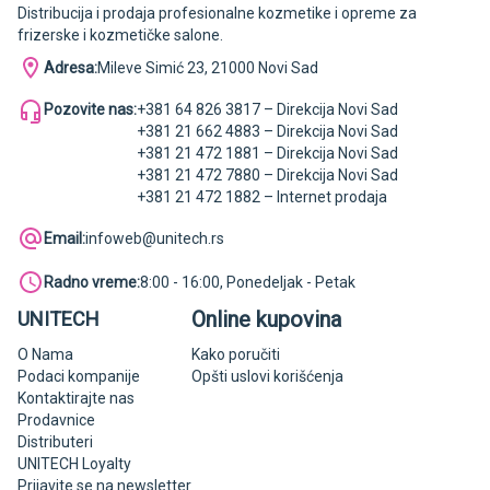
Distribucija i prodaja profesionalne kozmetike i opreme za
frizerske i kozmetičke salone.
Adresa:
Mileve Simić 23, 21000 Novi Sad
Pozovite nas:
+381 64 826 3817 – Direkcija Novi Sad
+381 21 662 4883 – Direkcija Novi Sad
+381 21 472 1881 – Direkcija Novi Sad
+381 21 472 7880 – Direkcija Novi Sad
+381 21 472 1882 – Internet prodaja
Email:
infoweb@unitech.rs
Radno vreme:
8:00 - 16:00, Ponedeljak - Petak
Online kupovina
UNITECH
O Nama
Kako poručiti
Podaci kompanije
Opšti uslovi korišćenja
Kontaktirajte nas
Prodavnice
Distributeri
UNITECH Loyalty
Prijavite se na newsletter