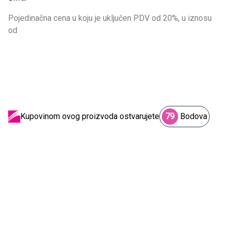
Pojedinačna cena u koju je uključen PDV od 20%, u iznosu
od
Kupovinom ovog proizvoda ostvarujete
79
Bodova