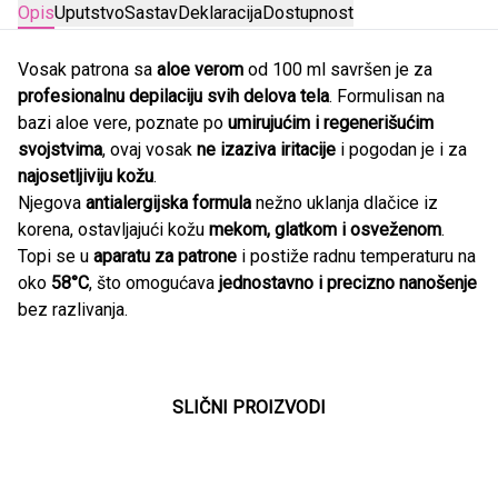
Opis
Uputstvo
Sastav
Deklaracija
Dostupnost
Vosak patrona sa
aloe verom
od 100 ml savršen je za
profesionalnu depilaciju svih delova tela
. Formulisan na
bazi aloe vere, poznate po
umirujućim i regenerišućim
svojstvima
, ovaj vosak
ne izaziva iritacije
i pogodan je i za
najosetljiviju kožu
.
Njegova
antialergijska formula
nežno uklanja dlačice iz
korena, ostavljajući kožu
mekom, glatkom i osveženom
.
Topi se u
aparatu za patrone
i postiže radnu temperaturu na
oko
58°C
, što omogućava
jednostavno i precizno nanošenje
bez razlivanja.
SLIČNI PROIZVODI