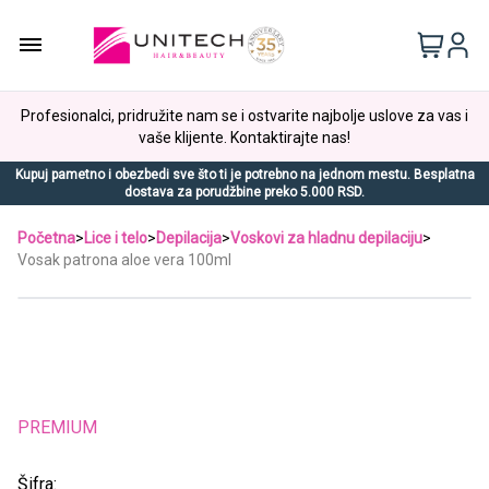
Profesionalci, pridružite nam se i ostvarite najbolje uslove za vas i
vaše klijente. Kontaktirajte nas!
Kupuj pametno i obezbedi sve što ti je potrebno na jednom mestu. Besplatna
dostava za porudžbine preko 5.000 RSD.
Početna
>
Lice i telo
>
Depilacija
>
Voskovi za hladnu depilaciju
>
Vosak patrona aloe vera 100ml
PREMIUM
Šifra: