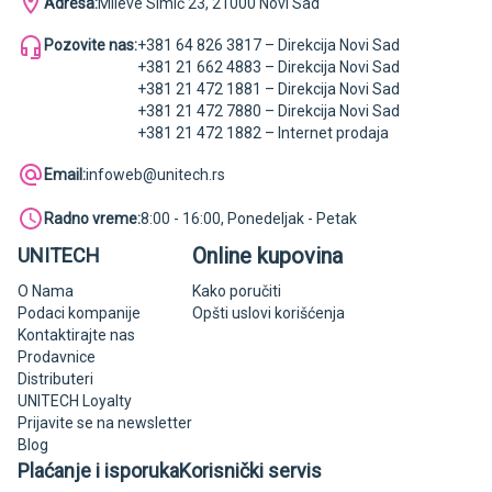
Adresa:
Mileve Simić 23, 21000 Novi Sad
Pozovite nas:
+381 64 826 3817 – Direkcija Novi Sad
+381 21 662 4883 – Direkcija Novi Sad
+381 21 472 1881 – Direkcija Novi Sad
+381 21 472 7880 – Direkcija Novi Sad
+381 21 472 1882 – Internet prodaja
Email:
infoweb@unitech.rs
Radno vreme:
8:00 - 16:00, Ponedeljak - Petak
Online kupovina
UNITECH
O Nama
Kako poručiti
Podaci kompanije
Opšti uslovi korišćenja
Kontaktirajte nas
Prodavnice
Distributeri
UNITECH Loyalty
Prijavite se na newsletter
Blog
Plaćanje i isporuka
Korisnički servis