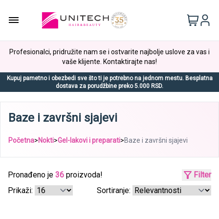
Profesionalci, pridružite nam se i ostvarite najbolje uslove za vas i
vaše klijente. Kontaktirajte nas!
Kupuj pametno i obezbedi sve što ti je potrebno na jednom mestu. Besplatna
dostava za porudžbine preko 5.000 RSD.
Baze i završni sjajevi
Početna
>
Nokti
>
Gel-lakovi i preparati
>
Baze i završni sjajevi
Pronađeno je
36
proizvoda!
Filter
Prikaži:
Sortiranje: