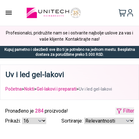
Profesionalci, pridružite nam se i ostvarite najbolje uslove za vas i
vaše klijente. Kontaktirajte nas!
Kupuj pametno i obezbedi sve što ti je potrebno na jednom mestu. Besplatna
dostava za porudžbine preko 5.000 RSD.
Uv i led gel-lakovi
Početna
>
Nokti
>
Gel-lakovi i preparati
>
Uv i led gel-lakovi
Pronađeno je
284
proizvoda!
Filter
Prikaži:
Sortiranje: