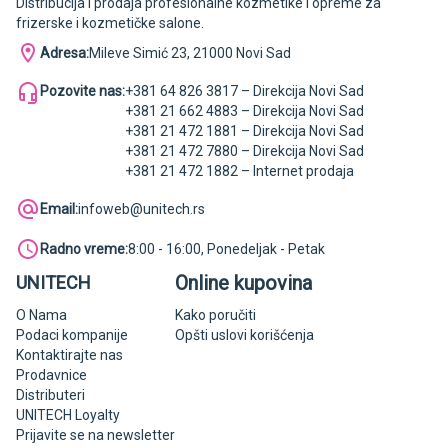
Distribucija i prodaja profesionalne kozmetike i opreme za
frizerske i kozmetičke salone.
Adresa:
Mileve Simić 23, 21000 Novi Sad
Pozovite nas:
+381 64 826 3817 – Direkcija Novi Sad
+381 21 662 4883 – Direkcija Novi Sad
+381 21 472 1881 – Direkcija Novi Sad
+381 21 472 7880 – Direkcija Novi Sad
+381 21 472 1882 – Internet prodaja
Email:
infoweb@unitech.rs
Radno vreme:
8:00 - 16:00, Ponedeljak - Petak
Online kupovina
UNITECH
O Nama
Kako poručiti
Podaci kompanije
Opšti uslovi korišćenja
Kontaktirajte nas
Prodavnice
Distributeri
UNITECH Loyalty
Prijavite se na newsletter