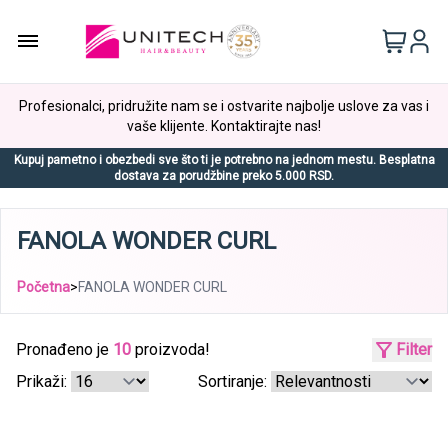
Profesionalci, pridružite nam se i ostvarite najbolje uslove za vas i
vaše klijente. Kontaktirajte nas!
Kupuj pametno i obezbedi sve što ti je potrebno na jednom mestu. Besplatna
dostava za porudžbine preko 5.000 RSD.
FANOLA WONDER CURL
Početna
>
FANOLA WONDER CURL
Pronađeno je
10
proizvoda!
Filter
Prikaži:
Sortiranje: