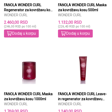
FANOLA WONDER CURL
FANOLA WONDER CURL Maska
Regenerator za kovrdžavu kosu
za kovrdžavu kosu 500ml
1000ml
WONDER CURL
WONDER CURL
2.460,00 RSD
1.132,00 RSD
(246,00 RSD po 100 ml)
(226,40 RSD po 100 ml)
Dodaj u korpu
Dodaj u korpu
FANOLA WONDER CURL Maska
FANOLA WONDER CURL Leave-
za kovrdžavu kosu 1000ml
in regenerator za kovrdžavu
WONDER CURL
kosu 300ml
WONDER CURL
1.769,00 RSD
1.240,00 RSD