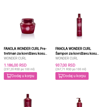
FANOLA WONDER CURL Pre-
FANOLA WONDER CURL
tretman za kovrdžavu kosu
Šampon za kovrdžavu kosu
500ml
WONDER CURL
350ml
WONDER CURL
1.186,00 RSD
937,00 RSD
(237,20 RSD po 100 ml)
(267,71 RSD po 100 ml)
Dodaj u korpu
Dodaj u korpu