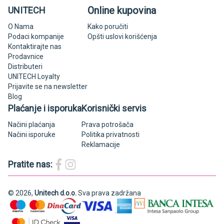
Online kupovina
UNITECH
O Nama
Kako poručiti
Podaci kompanije
Opšti uslovi korišćenja
Kontaktirajte nas
Prodavnice
Distributeri
UNITECH Loyalty
Prijavite se na newsletter
Blog
Plaćanje i isporuka
Korisnički servis
Načini plaćanja
Prava potrošača
Načini isporuke
Politika privatnosti
Reklamacije
Pratite nas:
© 2026,
Unitech d.o.o.
Sva prava zadržana