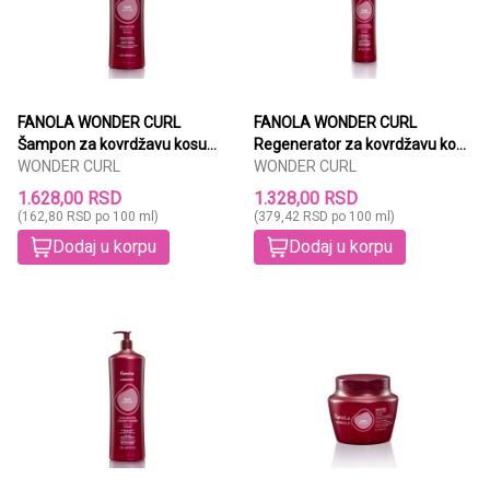
FANOLA WONDER CURL
FANOLA WONDER CURL
Šampon za kovrdžavu kosu
Regenerator za kovrdžavu kosu
1000ml
WONDER CURL
350ml
WONDER CURL
1.628,00 RSD
1.328,00 RSD
(162,80 RSD po 100 ml)
(379,42 RSD po 100 ml)
Dodaj u korpu
Dodaj u korpu