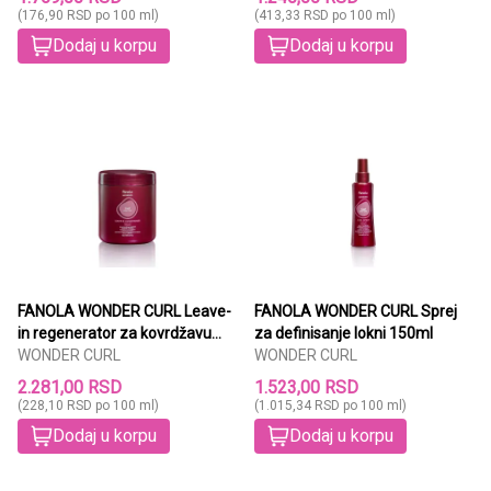
(176,90 RSD po 100 ml)
(413,33 RSD po 100 ml)
Dodaj u korpu
Dodaj u korpu
FANOLA WONDER CURL Leave-
FANOLA WONDER CURL Sprej
in regenerator za kovrdžavu
za definisanje lokni 150ml
kosu 1000ml
WONDER CURL
WONDER CURL
2.281,00 RSD
1.523,00 RSD
(228,10 RSD po 100 ml)
(1.015,34 RSD po 100 ml)
Dodaj u korpu
Dodaj u korpu