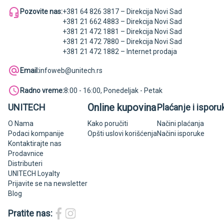
Pozovite nas:
+381 64 826 3817 – Direkcija Novi Sad
+381 21 662 4883 – Direkcija Novi Sad
+381 21 472 1881 – Direkcija Novi Sad
+381 21 472 7880 – Direkcija Novi Sad
+381 21 472 1882 – Internet prodaja
Email:
infoweb@unitech.rs
Radno vreme:
8:00 - 16:00, Ponedeljak - Petak
Online kupovina
UNITECH
Plaćanje i isporu
O Nama
Kako poručiti
Načini plaćanja
Podaci kompanije
Opšti uslovi korišćenja
Načini isporuke
Kontaktirajte nas
Prodavnice
Distributeri
UNITECH Loyalty
Prijavite se na newsletter
Blog
Pratite nas: