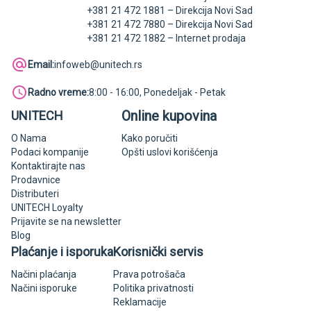
+381 21 472 1881 – Direkcija Novi Sad
+381 21 472 7880 – Direkcija Novi Sad
+381 21 472 1882 – Internet prodaja
Email:
infoweb@unitech.rs
Radno vreme:
8:00 - 16:00, Ponedeljak - Petak
Online kupovina
UNITECH
O Nama
Kako poručiti
Podaci kompanije
Opšti uslovi korišćenja
Kontaktirajte nas
Prodavnice
Distributeri
UNITECH Loyalty
Prijavite se na newsletter
Blog
Plaćanje i isporuka
Korisnički servis
Načini plaćanja
Prava potrošača
Načini isporuke
Politika privatnosti
Reklamacije