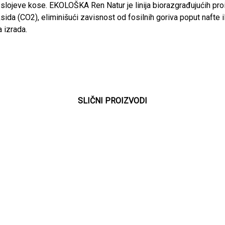
 slojeve kose. EKOLOŠKA Ren Natur je linija biorazgrađujućih pro
ksida (CO2), eliminišući zavisnost od fosilnih goriva poput nafte ili
a izrada.
SLIČNI PROIZVODI