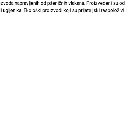
izvoda napravljenih od pšeničnih vlakana. Proizvedeni su od
 ugljenika. Ekološki proizvodi koji su prijateljski raspoloživi i