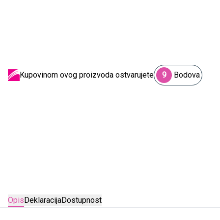
Kupovinom ovog proizvoda ostvarujete
9
Bodova
Opis
Deklaracija
Dostupnost