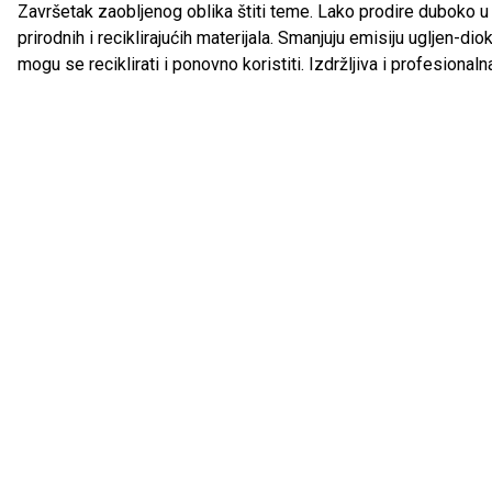
Završetak zaobljenog oblika štiti teme. Lako prodire duboko u
prirodnih i reciklirajućih materijala. Smanjuju emisiju ugljen-dio
mogu se reciklirati i ponovno koristiti. Izdržljiva i profesionaln