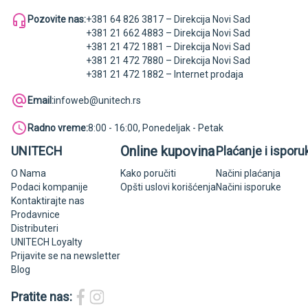
Pozovite nas:
+381 64 826 3817 – Direkcija Novi Sad
+381 21 662 4883 – Direkcija Novi Sad
+381 21 472 1881 – Direkcija Novi Sad
+381 21 472 7880 – Direkcija Novi Sad
+381 21 472 1882 – Internet prodaja
Email:
infoweb@unitech.rs
Radno vreme:
8:00 - 16:00, Ponedeljak - Petak
Online kupovina
UNITECH
Plaćanje i isporu
O Nama
Kako poručiti
Načini plaćanja
Podaci kompanije
Opšti uslovi korišćenja
Načini isporuke
Kontaktirajte nas
Prodavnice
Distributeri
UNITECH Loyalty
Prijavite se na newsletter
Blog
Pratite nas: