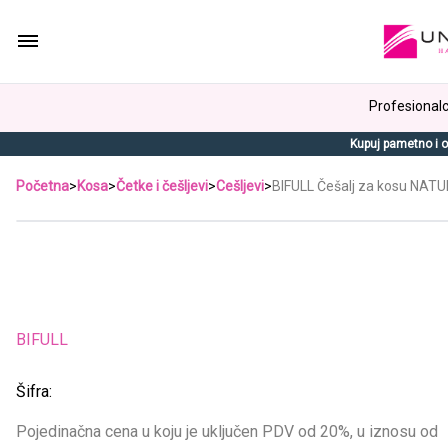
Profesionalci
Kupuj pametno i o
Početna
>
Kosa
>
Četke i češljevi
>
Cešljevi
>
BIFULL Češalj za kosu NATU
BIFULL
Šifra:
Pojedinačna cena u koju je uključen PDV od 20%, u iznosu od