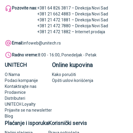
Pozovite nas:
+381 64 826 3817 – Direkcija Novi Sad
+381 21 662 4883 – Direkcija Novi Sad
+381 21 472 1881 – Direkcija Novi Sad
+381 21 472 7880 – Direkcija Novi Sad
+381 21 472 1882 – Internet prodaja
Email:
infoweb@unitech.rs
Radno vreme:
8:00 - 16:00, Ponedeljak - Petak
Online kupovina
UNITECH
O Nama
Kako poručiti
Podaci kompanije
Opšti uslovi korišćenja
Kontaktirajte nas
Prodavnice
Distributeri
UNITECH Loyalty
Prijavite se na newsletter
Blog
Plaćanje i isporuka
Korisnički servis
Načini plaćanja
Prava potrošača