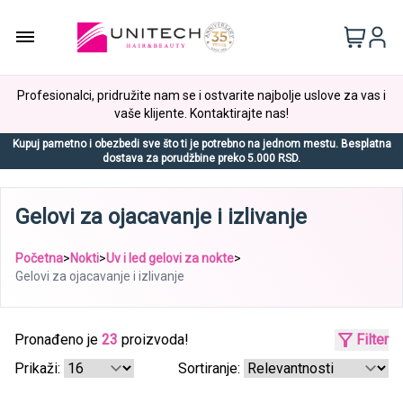
Profesionalci, pridružite nam se i ostvarite najbolje uslove za vas i
vaše klijente. Kontaktirajte nas!
Kupuj pametno i obezbedi sve što ti je potrebno na jednom mestu. Besplatna
dostava za porudžbine preko 5.000 RSD.
Gelovi za ojacavanje i izlivanje
Početna
>
Nokti
>
Uv i led gelovi za nokte
>
Gelovi za ojacavanje i izlivanje
Pronađeno je
23
proizvoda!
Filter
Prikaži:
Sortiranje: