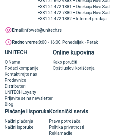
+381 21 662 4883 – Direkcija Novi Sad
+381 21 472 1881 – Direkcija Novi Sad
+381 21 472 7880 – Direkcija Novi Sad
+381 21 472 1882 – Internet prodaja
Email:
infoweb@unitech.rs
Radno vreme:
8:00 - 16:00, Ponedeljak - Petak
Online kupovina
UNITECH
O Nama
Kako poručiti
Podaci kompanije
Opšti uslovi korišćenja
Kontaktirajte nas
Prodavnice
Distributeri
UNITECH Loyalty
Prijavite se na newsletter
Blog
Plaćanje i isporuka
Korisnički servis
Načini plaćanja
Prava potrošača
Načini isporuke
Politika privatnosti
Reklamacije