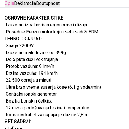
Opis
Deklaracija
Dostupnost
OSNOVNE KARAKTERISTIKE
Izuzetno izbalansiran ergonomski dizajn
Poseduje
Ferrari motor
koji u sebi sadrži EDM
TEHNOLOGIJU 5.0
Snaga 2200W
Izuzetno male težine od 399g
Do 5 puta duži vek trajanja
Protok vazduha: 91m³/h
Brzina vazduha: 194 km/h
22 500 obrtaja u minuti
Ultra brzo vreme sušenja kose (6,1 g vode/min)
Centralni jonski generator
Bez karbonskih četkica
12 nivoa podešavanja brzine i temperatue
Rotirajući kabel za napajanje dužine 2,8 m
SET SADRŽI:
- Difuzor