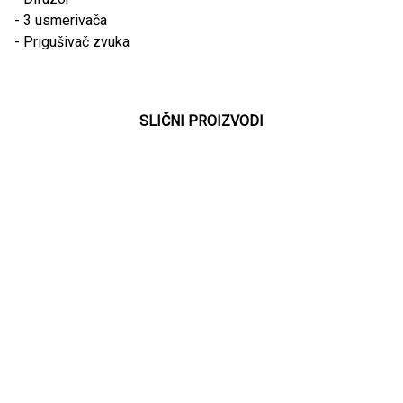
- 3 usmerivača
- Prigušivač zvuka
SLIČNI PROIZVODI