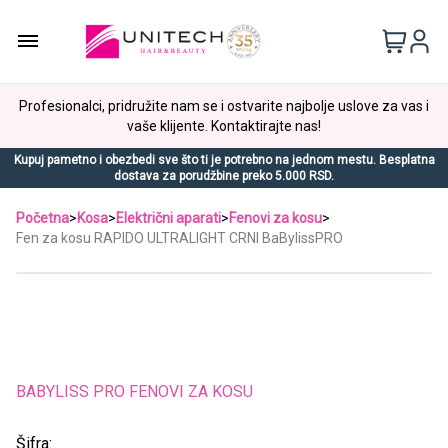
Profesionalci, pridružite nam se i ostvarite najbolje uslove za vas i
vaše klijente. Kontaktirajte nas!
Kupuj pametno i obezbedi sve što ti je potrebno na jednom mestu. Besplatna
dostava za porudžbine preko 5.000 RSD.
Početna
>
Kosa
>
Električni aparati
>
Fenovi za kosu
>
Fen za kosu RAPIDO ULTRALIGHT CRNI BaBylissPRO
BABYLISS PRO FENOVI ZA KOSU
Šifra: