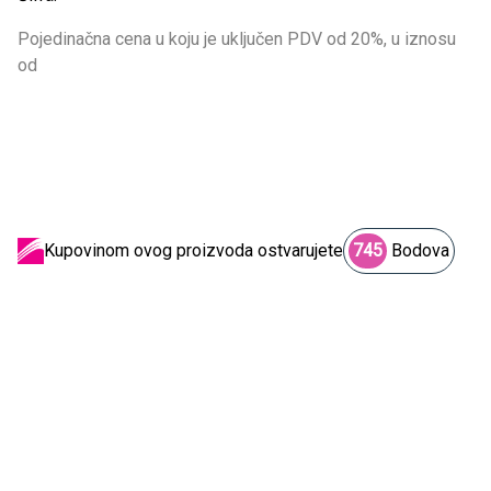
Pojedinačna cena u koju je uključen PDV od 20%, u iznosu
od
Kupovinom ovog proizvoda ostvarujete
745
Bodova