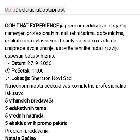
Opis
Deklaracija
Dostupnost
OOH THAT EXPERIENCE
je premium edukativni događaj
namenjen profesionalnim nail tehničarima, početnicima,
edukatorima i vlasnicima beauty salona koji žele da
unaprede svoje znanje, usavrše tehnike rada i razviju
uspešan beauty biznis.
📅
Datum:
27. 9. 2026.
🕚
Početak:
11:00
📍
Lokacija:
Sheraton Novi Sad
Na jednom mestu očekuje vas kompletno profesionalno
iskustvo:
5 vrhunskih predavača
5 edukativnih tema
5 vrednih nagrada
5 ekskluzivnih promo paketa
Program predavanja:
Nataša Gaćina