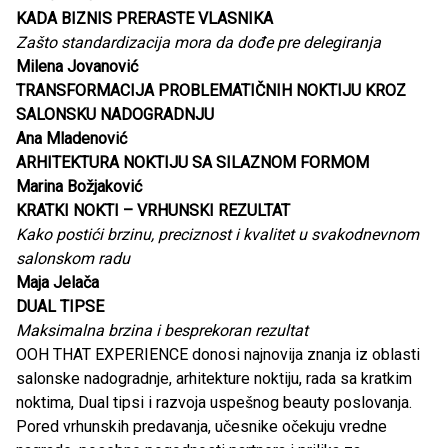
KADA BIZNIS PRERASTE VLASNIKA
Zašto standardizacija mora da dođe pre delegiranja
Milena Jovanović
TRANSFORMACIJA PROBLEMATIČNIH NOKTIJU KROZ
SALONSKU NADOGRADNJU
Ana Mladenović
ARHITEKTURA NOKTIJU SA SILAZNOM FORMOM
Marina Božjaković
KRATKI NOKTI – VRHUNSKI REZULTAT
Kako postići brzinu, preciznost i kvalitet u svakodnevnom
salonskom radu
Maja Jelača
DUAL TIPSE
Maksimalna brzina i besprekoran rezultat
OOH THAT EXPERIENCE donosi najnovija znanja iz oblasti
salonske nadogradnje, arhitekture noktiju, rada sa kratkim
noktima, Dual tipsi i razvoja uspešnog beauty poslovanja.
Pored vrhunskih predavanja, učesnike očekuju vredne