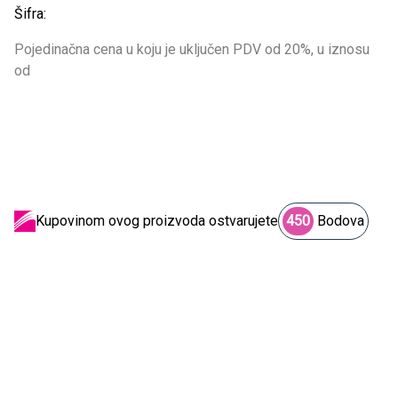
Šifra:
Pojedinačna cena u koju je uključen PDV od 20%, u iznosu
od
Kupovinom ovog proizvoda ostvarujete
450
Bodova