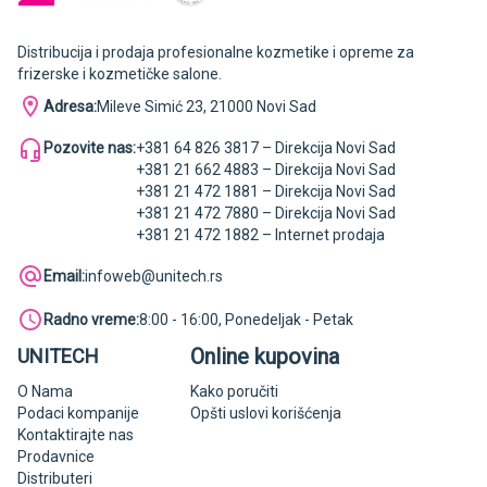
Distribucija i prodaja profesionalne kozmetike i opreme za
frizerske i kozmetičke salone.
Adresa:
Mileve Simić 23, 21000 Novi Sad
Pozovite nas:
+381 64 826 3817 – Direkcija Novi Sad
+381 21 662 4883 – Direkcija Novi Sad
+381 21 472 1881 – Direkcija Novi Sad
+381 21 472 7880 – Direkcija Novi Sad
+381 21 472 1882 – Internet prodaja
Email:
infoweb@unitech.rs
Radno vreme:
8:00 - 16:00, Ponedeljak - Petak
Online kupovina
UNITECH
O Nama
Kako poručiti
Podaci kompanije
Opšti uslovi korišćenja
Kontaktirajte nas
Prodavnice
Distributeri