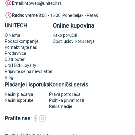
Email:
infoweb@unitech.rs
Radno vreme:
8:00 - 16:00, Ponedeljak - Petak
Online kupovina
UNITECH
O Nama
Kako poručiti
Podaci kompanije
Opšti uslovi korišćenja
Kontaktirajte nas
Prodavnice
Distributeri
UNITECH Loyalty
Prijavite se na newsletter
Blog
Plaćanje i isporuka
Korisnički servis
Načini plaćanja
Prava potrošača
Načini isporuke
Politika privatnosti
Reklamacije
Pratite nas: