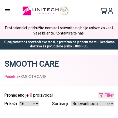
Profesionalci, pridružite nam se i ostvarite najbolje uslove za vas i
vaše klijente. Kontaktirajte nas!
Kupuj pametno i obezbedi sve što ti je potrebno na jednom mestu. Besplatna
dostava za porudžbine preko 5.000 RSD.
SMOOTH CARE
Početna
>
SMOOTH CARE
Pronađeno je
0
proizvoda!
Filter
Prikaži:
Sortiranje: