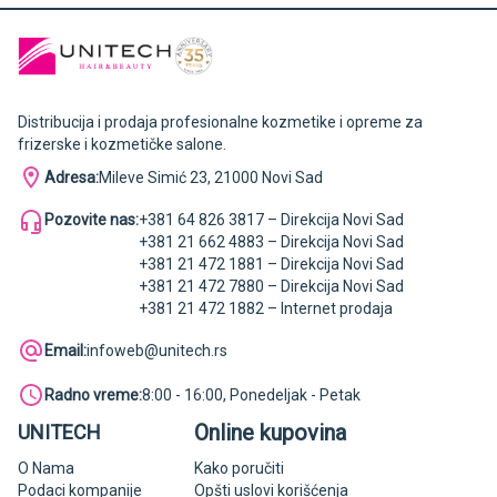
Distribucija i prodaja profesionalne kozmetike i opreme za
frizerske i kozmetičke salone.
Adresa:
Mileve Simić 23, 21000 Novi Sad
Pozovite nas:
+381 64 826 3817 – Direkcija Novi Sad
+381 21 662 4883 – Direkcija Novi Sad
+381 21 472 1881 – Direkcija Novi Sad
+381 21 472 7880 – Direkcija Novi Sad
+381 21 472 1882 – Internet prodaja
Email:
infoweb@unitech.rs
Radno vreme:
8:00 - 16:00, Ponedeljak - Petak
Online kupovina
UNITECH
O Nama
Kako poručiti
Podaci kompanije
Opšti uslovi korišćenja