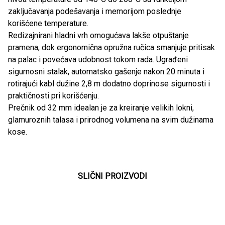
zaključavanja podešavanja i memorijom poslednje
korišćene temperature.
Redizajnirani hladni vrh omogućava lakše otpuštanje
pramena, dok ergonomična opružna ručica smanjuje pritisak
na palac i povećava udobnost tokom rada. Ugrađeni
sigurnosni stalak, automatsko gašenje nakon 20 minuta i
rotirajući kabl dužine 2,8 m dodatno doprinose sigurnosti i
praktičnosti pri korišćenju.
Prečnik od 32 mm idealan je za kreiranje velikih lokni,
glamuroznih talasa i prirodnog volumena na svim dužinama
kose.
SLIČNI PROIZVODI