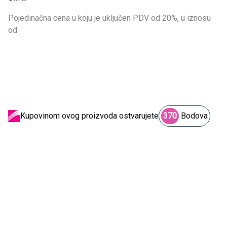
Pojedinačna cena u koju je uključen PDV od 20%, u iznosu
od
Kupovinom ovog proizvoda ostvarujete
370
Bodova