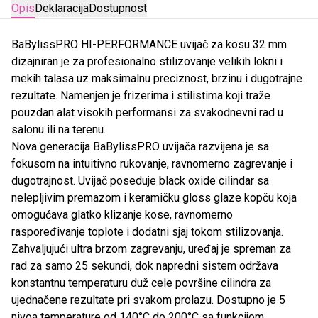
Opis
Deklaracija
Dostupnost
BaBylissPRO HI-PERFORMANCE uvijač za kosu 32 mm
dizajniran je za profesionalno stilizovanje velikih lokni i
mekih talasa uz maksimalnu preciznost, brzinu i dugotrajne
rezultate. Namenjen je frizerima i stilistima koji traže
pouzdan alat visokih performansi za svakodnevni rad u
salonu ili na terenu.
Nova generacija BaBylissPRO uvijača razvijena je sa
fokusom na intuitivno rukovanje, ravnomerno zagrevanje i
dugotrajnost. Uvijač poseduje black oxide cilindar sa
nelepljivim premazom i keramičku gloss glaze kopču koja
omogućava glatko klizanje kose, ravnomerno
raspoređivanje toplote i dodatni sjaj tokom stilizovanja.
Zahvaljujući ultra brzom zagrevanju, uređaj je spreman za
rad za samo 25 sekundi, dok napredni sistem održava
konstantnu temperaturu duž cele površine cilindra za
ujednačene rezultate pri svakom prolazu. Dostupno je 5
nivoa temperature od 140°C do 200°C sa funkcijom