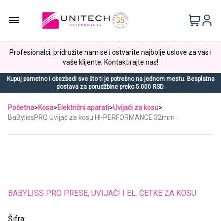
Profesionalci, pridružite nam se i ostvarite najbolje uslove za vas i
vaše klijente. Kontaktirajte nas!
Kupuj pametno i obezbedi sve što ti je potrebno na jednom mestu. Besplatna
dostava za porudžbine preko 5.000 RSD.
Početna
>
Kosa
>
Električni aparati
>
Uvijači za kosu
>
BaBylissPRO Uvijač za kosu HI-PERFORMANCE 32mm
BABYLISS PRO PRESE, UVIJAČI I EL. ČETKE ZA KOSU
Šifra: