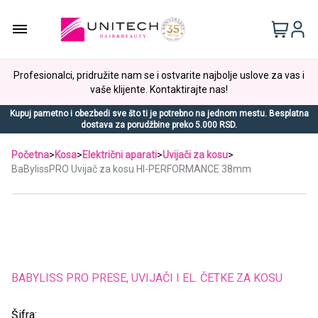
Profesionalci, pridružite nam se i ostvarite najbolje uslove za vas i
vaše klijente. Kontaktirajte nas!
Kupuj pametno i obezbedi sve što ti je potrebno na jednom mestu. Besplatna
dostava za porudžbine preko 5.000 RSD.
Početna
>
Kosa
>
Električni aparati
>
Uvijači za kosu
>
BaBylissPRO Uvijač za kosu HI-PERFORMANCE 38mm
BABYLISS PRO PRESE, UVIJAČI I EL. ČETKE ZA KOSU
Šifra: