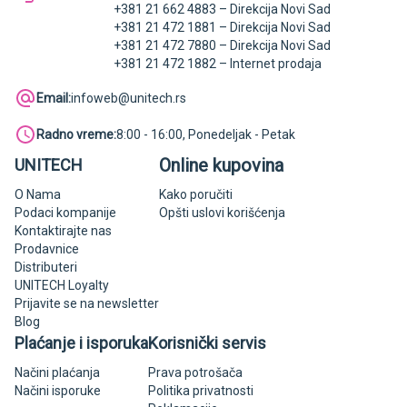
+381 21 662 4883 – Direkcija Novi Sad
+381 21 472 1881 – Direkcija Novi Sad
+381 21 472 7880 – Direkcija Novi Sad
+381 21 472 1882 – Internet prodaja
Email:
infoweb@unitech.rs
Radno vreme:
8:00 - 16:00, Ponedeljak - Petak
Online kupovina
UNITECH
O Nama
Kako poručiti
Podaci kompanije
Opšti uslovi korišćenja
Kontaktirajte nas
Prodavnice
Distributeri
UNITECH Loyalty
Prijavite se na newsletter
Blog
Plaćanje i isporuka
Korisnički servis
Načini plaćanja
Prava potrošača
Načini isporuke
Politika privatnosti