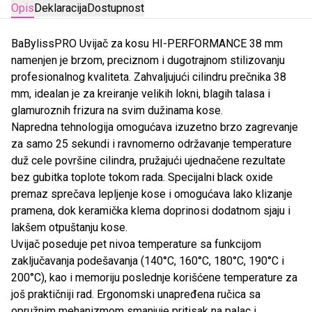
Opis
Deklaracija
Dostupnost
BaBylissPRO Uvijač za kosu HI-PERFORMANCE 38 mm
namenjen je brzom, preciznom i dugotrajnom stilizovanju
profesionalnog kvaliteta. Zahvaljujući cilindru prečnika 38
mm, idealan je za kreiranje velikih lokni, blagih talasa i
glamuroznih frizura na svim dužinama kose.
Napredna tehnologija omogućava izuzetno brzo zagrevanje
za samo 25 sekundi i ravnomerno održavanje temperature
duž cele površine cilindra, pružajući ujednačene rezultate
bez gubitka toplote tokom rada. Specijalni black oxide
premaz sprečava lepljenje kose i omogućava lako klizanje
pramena, dok keramička klema doprinosi dodatnom sjaju i
lakšem otpuštanju kose.
Uvijač poseduje pet nivoa temperature sa funkcijom
zaključavanja podešavanja (140°C, 160°C, 180°C, 190°C i
200°C), kao i memoriju poslednje korišćene temperature za
još praktičniji rad. Ergonomski unapređena ručica sa
opružnim mehanizmom smanjuje pritisak na palac i