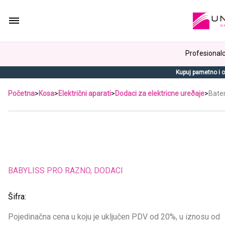
Profesionalci
Kupuj pametno i o
Početna
>
Kosa
>
Električni aparati
>
Dodaci za elektricne ureðaje
>
Bate
BABYLISS PRO RAZNO, DODACI
Šifra:
Pojedinačna cena u koju je uključen PDV od 20%, u iznosu od