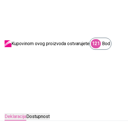
Kupovinom ovog proizvoda ostvarujete
121
Bod
Deklaracija
Dostupnost