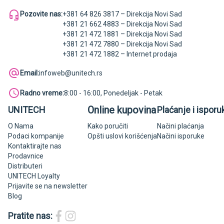
Pozovite nas:
+381 64 826 3817 – Direkcija Novi Sad
+381 21 662 4883 – Direkcija Novi Sad
+381 21 472 1881 – Direkcija Novi Sad
+381 21 472 7880 – Direkcija Novi Sad
+381 21 472 1882 – Internet prodaja
Email:
infoweb@unitech.rs
Radno vreme:
8:00 - 16:00, Ponedeljak - Petak
Online kupovina
UNITECH
Plaćanje i isporu
O Nama
Kako poručiti
Načini plaćanja
Podaci kompanije
Opšti uslovi korišćenja
Načini isporuke
Kontaktirajte nas
Prodavnice
Distributeri
UNITECH Loyalty
Prijavite se na newsletter
Blog
Pratite nas: