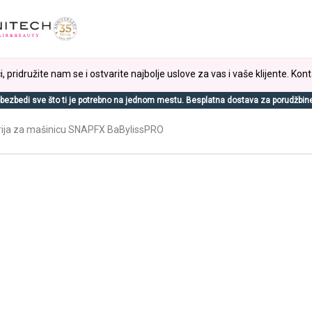
, pridružite nam se i ostvarite najbolje uslove za vas i vaše klijente. Kont
bezbedi sve što ti je potrebno na jednom mestu. Besplatna dostava za porudžbin
rija za mašinicu SNAPFX BaBylissPRO